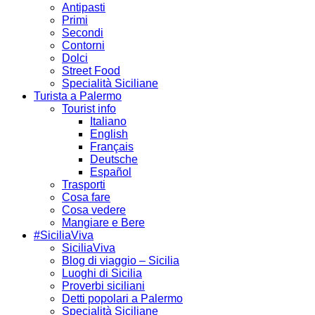
Antipasti
Primi
Secondi
Contorni
Dolci
Street Food
Specialità Siciliane
Turista a Palermo
Tourist info
Italiano
English
Français
Deutsche
Español
Trasporti
Cosa fare
Cosa vedere
Mangiare e Bere
#SiciliaViva
SiciliaViva
Blog di viaggio – Sicilia
Luoghi di Sicilia
Proverbi siciliani
Detti popolari a Palermo
Specialità Siciliane