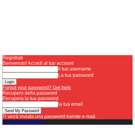
Registrati
Benvenuto! Accedi al tuo account
il tuo username
La tua password
Forgot your password? Get help
Recupero della password
Recupera la tua password
la tua email
Ti verrà inviata una password tramite e-mail.
www.palermoviva.it