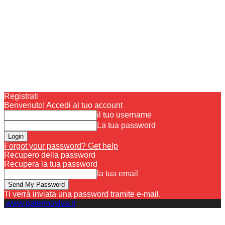
Registrati
Benvenuto! Accedi al tuo account
il tuo username
La tua password
Forgot your password? Get help
Recupero della password
Recupera la tua password
la tua email
Ti verrà inviata una password tramite e-mail.
www.palermoviva.it