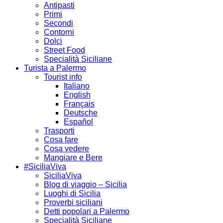
Antipasti
Primi
Secondi
Contorni
Dolci
Street Food
Specialità Siciliane
Turista a Palermo
Tourist info
Italiano
English
Français
Deutsche
Español
Trasporti
Cosa fare
Cosa vedere
Mangiare e Bere
#SiciliaViva
SiciliaViva
Blog di viaggio – Sicilia
Luoghi di Sicilia
Proverbi siciliani
Detti popolari a Palermo
Specialità Siciliane