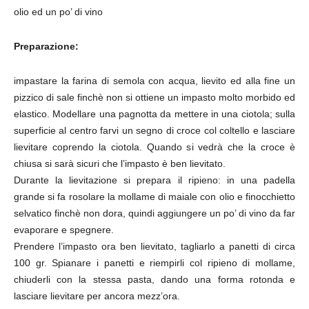
olio ed un po’ di vino
Preparazione:
impastare la farina di semola con acqua, lievito ed alla fine un
pizzico di sale finchè non si ottiene un impasto molto morbido ed
elastico. Modellare una pagnotta da mettere in una ciotola; sulla
superficie al centro farvi un segno di croce col coltello e lasciare
lievitare coprendo la ciotola. Quando si vedrà che la croce è
chiusa si sarà sicuri che l’impasto è ben lievitato.
Durante la lievitazione si prepara il ripieno: in una padella
grande si fa rosolare la mollame di maiale con olio e finocchietto
selvatico finchè non dora, quindi aggiungere un po’ di vino da far
evaporare e spegnere.
Prendere l’impasto ora ben lievitato, tagliarlo a panetti di circa
100 gr. Spianare i panetti e riempirli col ripieno di mollame,
chiuderli con la stessa pasta, dando una forma rotonda e
lasciare lievitare per ancora mezz’ora.