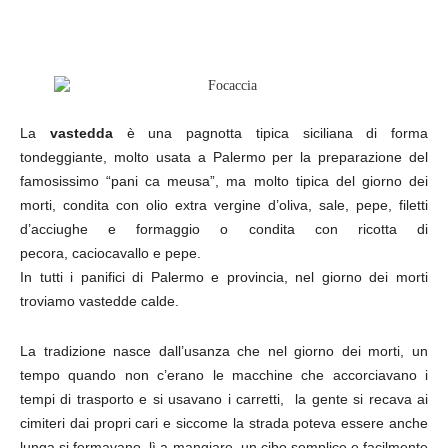
La
vastedda
è una pagnotta tipica siciliana di forma
tondeggiante, molto usata a Palermo per la preparazione del
famosissimo “pani ca meusa”, ma
molto tipica del giorno dei
morti, condita con olio extra vergine d’oliva, sale, pepe, filetti
d’acciughe e formaggio o
condita con ricotta di
pecora, caciocavallo e pepe.
In tutti i panifici di Palermo e provincia, nel giorno dei morti
troviamo vastedde calde.
La tradizione nasce dall’usanza che nel giorno dei morti, un
tempo quando non c’erano le macchine che accorciavano i
tempi di trasporto e si usavano i carretti, la gente si recava ai
cimiteri dai propri cari e siccome la strada poteva essere anche
lunga si fermavano lì a mangiare, un cibo semplice e facilmente