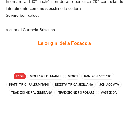
Infornare a 180° finchè non dorano per circa 20° controllando
lateralmente con uno stecchino la cottura.
Servire ben calde.
a cura di Carmela Briscuso
Le origini della Focaccia
TAGS
MOLLAME DI MAIALE
MORTI
PAN SCHIACCIATO
PIATTI TIPICI PALERMITANI
RICETTA TIPICA SICILIANA
SCHIACCIATA
TRADIZIONE PALERMITANA
TRADIZIONE POPOLARE
VASTEDDA