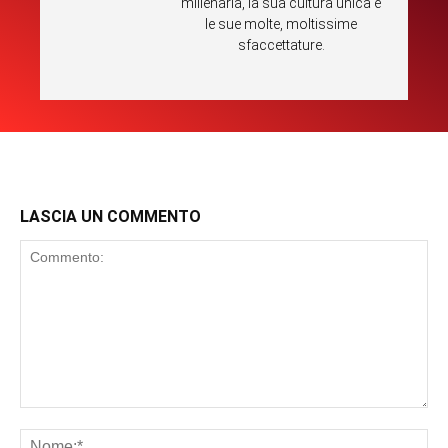
millenaria, la sua cultura unica e
le sue molte, moltissime
sfaccettature.
LASCIA UN COMMENTO
Commento:
No