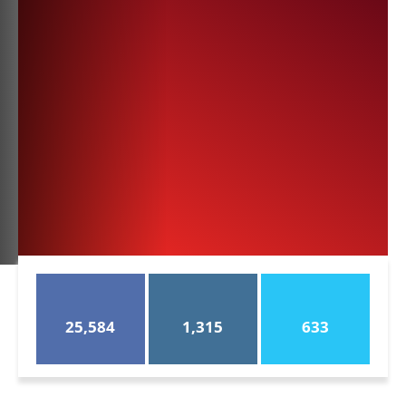
25,584
1,315
633