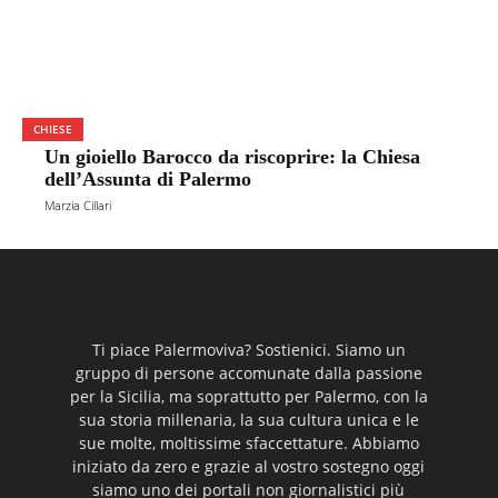
CHIESE
Un gioiello Barocco da riscoprire: la Chiesa
dell’Assunta di Palermo
Marzia Cillari
Ti piace Palermoviva? Sostienici. Siamo un
gruppo di persone accomunate dalla passione
per la Sicilia, ma soprattutto per Palermo, con la
sua storia millenaria, la sua cultura unica e le
sue molte, moltissime sfaccettature. Abbiamo
iniziato da zero e grazie al vostro sostegno oggi
siamo uno dei portali non giornalistici più