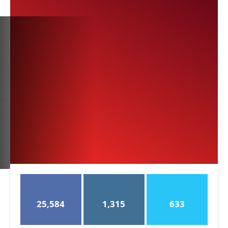
25,584
1,315
633