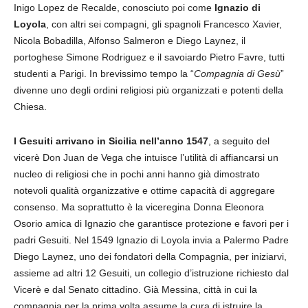
Inigo Lopez de Recalde, conosciuto poi come
Ignazio di
Loyola
, con altri sei compagni, gli spagnoli Francesco Xavier,
Nicola Bobadilla, Alfonso Salmeron e Diego Laynez, il
portoghese Simone Rodriguez e il savoiardo Pietro Favre, tutti
studenti a Parigi. In brevissimo tempo la “
Compagnia
di
Gesù
”
divenne uno degli ordini religiosi più organizzati e potenti della
Chiesa.
I Gesuiti arrivano in Sicilia nell’anno 1547
, a seguito del
vicerè Don Juan de Vega che intuisce l’utilità di affiancarsi un
nucleo di religiosi che in pochi anni hanno già dimostrato
notevoli qualità organizzative e ottime capacità di aggregare
consenso. Ma soprattutto è la viceregina Donna Eleonora
Osorio amica di Ignazio che garantisce protezione e favori per i
padri Gesuiti. Nel 1549 Ignazio di Loyola invia a Palermo Padre
Diego Laynez, uno dei fondatori della Compagnia, per iniziarvi,
assieme ad altri 12 Gesuiti, un collegio d’istruzione richiesto dal
Vicerè e dal Senato cittadino. Già Messina, città in cui la
compagnia per la prima volta assume la cura di istruire la