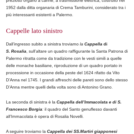
prezioso organo a canne, a trasmissione elettrica, costruito nel
1952 dalla ditta organaria di Crema Tamburini, considerato tra i
più interessanti esistenti a Palermo.
Cappelle lato sinistro
Dall’ingresso subito a sinistra troviamo
la
Cappella
di
S
.
Rosalia
, sull’altare un quadro raffigurante la Santa Patrona di
Palermo ritratta come da tradizione con le vesti simili a quelle
delle monache basiliane, riproduzione di un quadro portato in
processione in occasione della peste del 1624 rifatto da Vito
D’Anna nel 1745. I grandi affreschi delle pareti sono dello stesso
D’Anna mentre quelli della volta sono di Antonino Grano.
La seconda di sinistra è la
Cappella
dell’Immacolata
e
di
S.
Francesco
Borgia
:
il quadro del Santo genuflesso davanti
all’Immacolata è opera di Rosalia Novelli.
A seguire troviamo la
Cappella dei SS.Martiri giapponesi