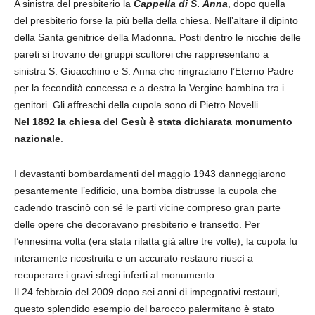
A sinistra del presbiterio la
Cappella
di
S
.
Anna
, dopo quella
del presbiterio forse la più bella della chiesa. Nell’altare il dipinto
della Santa genitrice della Madonna. Posti dentro le nicchie delle
pareti si trovano dei gruppi scultorei che rappresentano a
sinistra S. Gioacchino e S. Anna che ringraziano l’Eterno Padre
per la fecondità concessa e a destra la Vergine bambina tra i
genitori. Gli affreschi della cupola sono di Pietro Novelli.
Nel 1892 la chiesa del Gesù è stata dichiarata monumento
nazionale
.
I devastanti bombardamenti del maggio 1943 danneggiarono
pesantemente l’edificio, una bomba distrusse la cupola che
cadendo trascinò con sé le parti vicine compreso gran parte
delle opere che decoravano presbiterio e transetto. Per
l’ennesima volta (era stata rifatta già altre tre volte), la cupola fu
interamente ricostruita e un accurato restauro riuscì a
recuperare i gravi sfregi inferti al monumento.
Il 24 febbraio del 2009 dopo sei anni di impegnativi restauri,
questo splendido esempio del barocco palermitano è stato