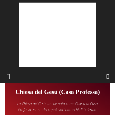
Chiesa del Gesù (Casa Professa)
La Chiesa del Gesù, anche nota come Chiesa di Casa
Professa, è uno dei capolavori barocchi di Palermo.