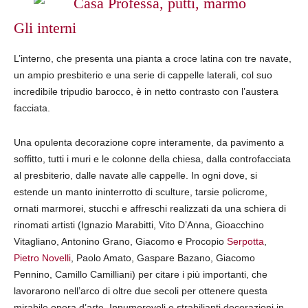
Gli interni
L’interno, che presenta una pianta a croce latina con tre navate,
un ampio presbiterio e una serie di cappelle laterali, col suo
incredibile tripudio barocco, è in netto contrasto con l’austera
facciata.
Una opulenta decorazione copre interamente, da pavimento a
soffitto, tutti i muri e le colonne della chiesa, dalla controfacciata
al presbiterio, dalle navate alle cappelle. In ogni dove, si
estende un manto ininterrotto di sculture, tarsie policrome,
ornati marmorei, stucchi e affreschi realizzati da una schiera di
rinomati artisti (Ignazio Marabitti, Vito D’Anna, Gioacchino
Vitagliano, Antonino Grano, Giacomo e Procopio
Serpotta
,
Pietro Novelli
, Paolo Amato, Gaspare Bazano, Giacomo
Pennino, Camillo Camilliani) per citare i più importanti, che
lavorarono nell’arco di oltre due secoli per ottenere questa
mirabile opera d’arte. Innumerevoli e strabilianti decorazioni in