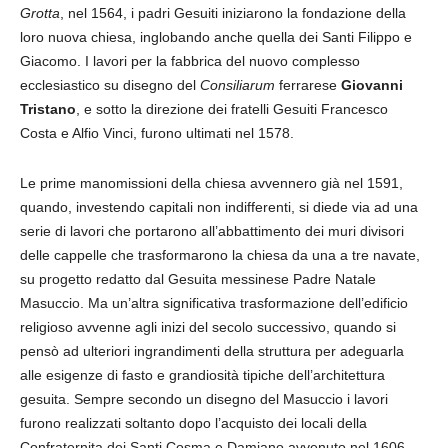
Grotta
, nel 1564, i padri Gesuiti iniziarono la fondazione della
loro nuova chiesa, inglobando anche quella dei Santi Filippo e
Giacomo. I lavori per la fabbrica del nuovo complesso
ecclesiastico su disegno del
Consiliarum
ferrarese
Giovanni
Tristano
, e sotto la direzione dei fratelli Gesuiti Francesco
Costa e Alfio Vinci, furono ultimati nel 1578.
Le prime manomissioni della chiesa avvennero già nel 1591,
quando, investendo capitali non indifferenti, si diede via ad una
serie di lavori che portarono all’abbattimento dei muri divisori
delle cappelle che trasformarono la chiesa da una a tre navate,
su progetto redatto dal Gesuita messinese Padre Natale
Masuccio. Ma un’altra significativa trasformazione dell’edificio
religioso avvenne agli inizi del secolo successivo, quando si
pensò ad ulteriori ingrandimenti della struttura per adeguarla
alle esigenze di fasto e grandiosità tipiche dell’architettura
gesuita. Sempre secondo un disegno del Masuccio i lavori
furono realizzati soltanto dopo l’acquisto dei locali della
Confraternita dei Santi Cosma e Damiano avvenuto nel 1606.