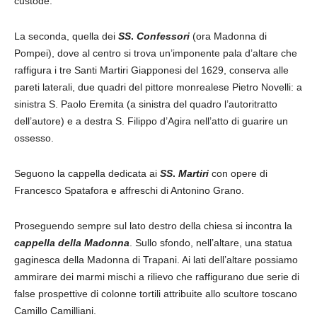
custode.
La seconda, quella dei
SS
.
Confessori
(ora Madonna di
Pompei), dove al centro si trova un’imponente pala d’altare che
raffigura i tre Santi Martiri Giapponesi del 1629, conserva alle
pareti laterali, due quadri del pittore monrealese Pietro Novelli: a
sinistra S. Paolo Eremita (a sinistra del quadro l’autoritratto
dell’autore) e a destra S. Filippo d’Agira nell’atto di guarire un
ossesso.
Seguono la cappella dedicata ai
SS
.
Martiri
con opere di
Francesco Spatafora e affreschi di Antonino Grano.
Proseguendo sempre sul lato destro della chiesa si incontra la
cappella
della
Madonna
. Sullo sfondo, nell’altare, una statua
gaginesca della Madonna di Trapani. Ai lati dell’altare possiamo
ammirare dei marmi mischi a rilievo che raffigurano due serie di
false prospettive di colonne tortili attribuite allo scultore toscano
Camillo Camilliani.