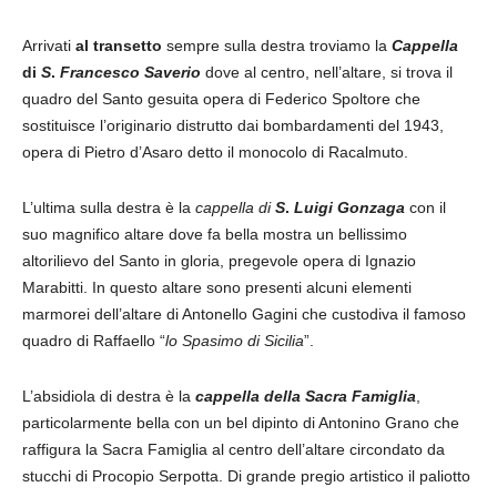
Arrivati
al transetto
sempre sulla destra troviamo la
Cappella
di
S
.
Francesco
Saverio
dove al centro, nell’altare, si trova il
quadro del Santo gesuita opera di Federico Spoltore che
sostituisce l’originario distrutto dai bombardamenti del 1943,
opera di Pietro d’Asaro detto il monocolo di Racalmuto.
L’ultima sulla destra è la
cappella
di
S
.
Luigi
Gonzaga
con il
suo magnifico altare dove fa bella mostra un bellissimo
altorilievo del Santo in gloria, pregevole opera di Ignazio
Marabitti. In questo altare sono presenti alcuni elementi
marmorei dell’altare di Antonello Gagini che custodiva il famoso
quadro di Raffaello “
lo
Spasimo
di
Sicilia
”.
L’absidiola di destra è la
cappella
della
Sacra
Famiglia
,
particolarmente bella con un bel dipinto di Antonino Grano che
raffigura la Sacra Famiglia al centro dell’altare circondato da
stucchi di Procopio Serpotta. Di grande pregio artistico il paliotto