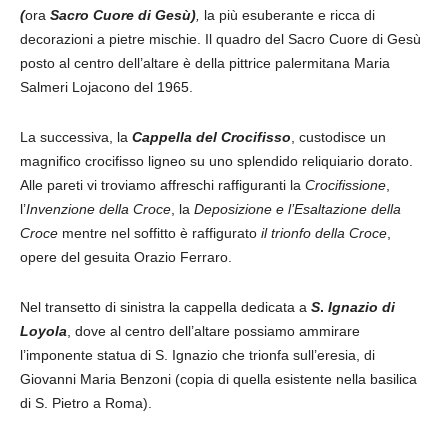
(
ora
Sacro Cuore di Gesù)
,
la più esuberante e ricca di
decorazioni a pietre mischie. Il quadro del Sacro Cuore di Gesù
posto al centro dell’altare è della pittrice palermitana Maria
Salmeri Lojacono del 1965.
La successiva, la
Cappella
del
Crocifisso
, custodisce un
magnifico crocifisso ligneo su uno splendido reliquiario dorato.
Alle pareti vi troviamo affreschi raffiguranti la
Crocifissione
,
l’
Invenzione della Croce
, la
Deposizione e l’Esaltazione della
Croce
mentre nel soffitto è raffigurato
il trionfo della Croce
,
opere del gesuita Orazio Ferraro.
Nel transetto di sinistra la cappella dedicata a
S
.
Ignazio
di
Loyola
, dove al centro dell’altare possiamo ammirare
l’imponente statua di S. Ignazio che trionfa sull’eresia, di
Giovanni Maria Benzoni (copia di quella esistente nella basilica
di S. Pietro a Roma).