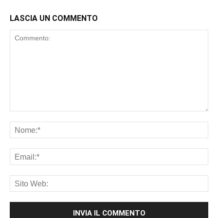
LASCIA UN COMMENTO
Commento:
No
Ema
Sit
We