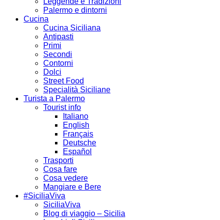
Leggende e Tradizioni
Palermo e dintorni
Cucina
Cucina Siciliana
Antipasti
Primi
Secondi
Contorni
Dolci
Street Food
Specialità Siciliane
Turista a Palermo
Tourist info
Italiano
English
Français
Deutsche
Español
Trasporti
Cosa fare
Cosa vedere
Mangiare e Bere
#SiciliaViva
SiciliaViva
Blog di viaggio – Sicilia