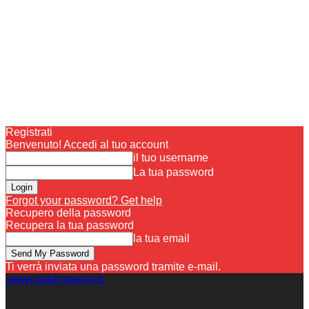
Registrati
Benvenuto! Accedi al tuo account
il tuo username
La tua password
Forgot your password? Get help
Recupero della password
Recupera la tua password
la tua email
Ti verrà inviata una password tramite e-mail.
www.palermoviva.it