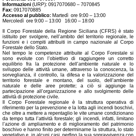
Informazioni
(URP): 0917070680 – 7070845
Fax:
0917070885
Accesso al pubblico:
Martedì ore 9:00 – 13:00
Mercoledì ore 9:00 – 13:00 16:00 – 18:00
Il Corpo Forestale della Regione Siciliana (CFRS) è stato
istituito per svolgere, nell’ambito del territorio regionale, le
funzioni e i compiti attribuiti in campo nazionale al Corpo
Forestale dello Stato.
Nel tempo le competenze attribuite al Corpo Forestale si
sono evolute con l’obiettivo di raggiungere un corretto
equilibrio fra la protezione dell’ambiente naturale e lo
sviluppo delle attività umane, attraverso la conoscenza, la
sorveglianza, il controllo, la difesa e la valorizzazione del
territorio forestale e montano, del suolo, dell’ambiente
naturale e delle aree protette; a ciò si aggiunge la
partecipazione all’organizzazione e allo svolgimento delle
attività di protezione civile.
Il Corpo Forestale regionale è la struttura operativa di
riferimento per la prevenzione e la lotta agli incendi boschivi,
che oltre a mettere a repentaglio le vite umane condizionano
da tempo tutta l’attività forestale; gli incendi, infatti, limitano
l’azione di ampliamento e di miglioramento del patrimonio
boschivo e hanno finito per determinarne la struttura, lo stato
vegetativo e, in alcuni casi, perfino la sua sopravvivenza con