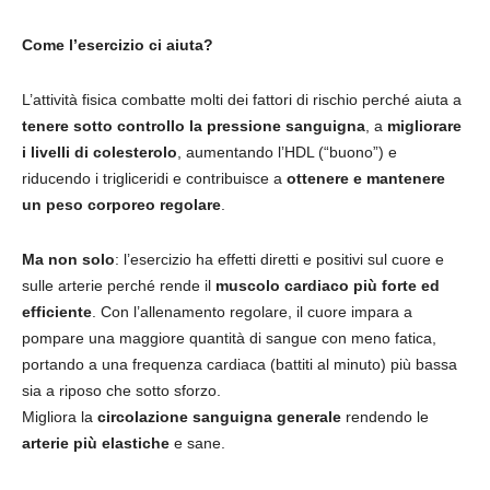
Come l’esercizio ci aiuta?
L’attività fisica combatte molti dei fattori di rischio perché aiuta a
tenere sotto controllo la pressione sanguigna
, a
migliorare
i livelli di colesterolo
, aumentando l’HDL (“buono”) e
riducendo i trigliceridi e contribuisce a
ottenere e
mantenere
un peso corporeo regolare
.
Ma non solo
: l’esercizio ha effetti diretti e positivi sul cuore e
sulle arterie perché rende il
muscolo cardiaco più forte ed
efficiente
. Con l’allenamento regolare, il cuore impara a
pompare una maggiore quantità di sangue con meno fatica,
portando a una frequenza cardiaca (battiti al minuto) più bassa
sia a riposo che sotto sforzo.
Migliora la
circolazione sanguigna generale
rendendo le
arterie più elastiche
e sane.