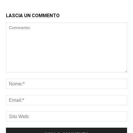
LASCIA UN COMMENTO
Commento:
No
Ema
Sit
We