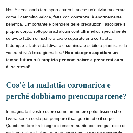
Non è necessario fare sport estremi, anche un’attività moderata,
come il cammino veloce, fatta con
costanza
, è enormemente
benefica. L’importante è prendere delle precauzioni, ascoltare il
proprio corpo, sottoporsi ad alcuni controlli medici, specialmente
se avete fattori di rischio o avete superato una certa età.
E dunque: alzatevi dal divano e cominciate subito a pianificare la
vostra attività fisica giornaliera!
Non bisogna aspettare un
tempo futuro più propizio per cominciare a prendersi cura
di se stessi!
Cos’è la malattia coronarica e
perché dobbiamo preoccuparcene?
Immaginate il vostro cuore come un motore potentissimo che
lavora senza sosta per pompare il sangue in tutto il corpo.
Questo motore ha bisogno di essere nutrito con sangue ricco di
ossigeno, che gli viene portato attraverso le
arterie coronarie
.