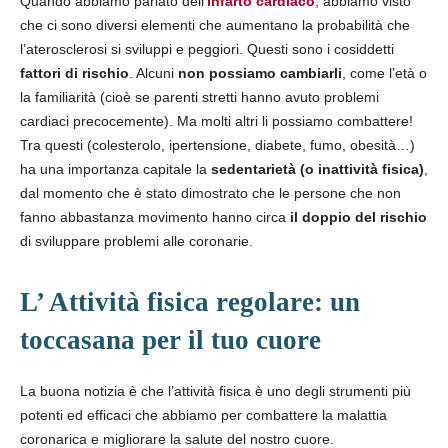
Quando abbiamo parlato dell’
infarto cardiaco
, abbiamo visto
che ci sono diversi elementi che aumentano la probabilità che
l’aterosclerosi si sviluppi e peggiori. Questi sono i cosiddetti
fattori di rischio
. Alcuni
non possiamo cambiarli
, come l’età o
la familiarità (cioè se parenti stretti hanno avuto problemi
cardiaci precocemente). Ma molti altri li possiamo combattere!
Tra questi (colesterolo, ipertensione, diabete, fumo, obesità…)
ha una importanza capitale la
sedentarietà (o inattività fisica)
,
dal momento che è stato dimostrato che
le persone che non
fanno abbastanza movimento hanno circa
il doppio del rischio
di sviluppare problemi alle coronarie.
L’ Attività fisica regolare: un
toccasana per il tuo cuore
La buona notizia è che l’attività fisica è uno degli strumenti più
potenti ed efficaci che abbiamo per combattere la malattia
coronarica e migliorare la salute del nostro cuore.