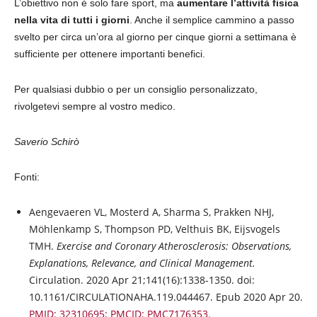
L’obiettivo non è solo fare sport, ma
aumentare l’attività fisica
nella vita di tutti i giorni
. Anche il semplice cammino a passo
svelto per circa un’ora al giorno per cinque giorni a settimana è
sufficiente per ottenere importanti benefici.
Per qualsiasi dubbio o per un consiglio personalizzato,
rivolgetevi sempre al vostro medico.
Saverio Schirò
Fonti:
Aengevaeren VL, Mosterd A, Sharma S, Prakken NHJ,
Möhlenkamp S, Thompson PD, Velthuis BK, Eijsvogels
TMH.
Exercise and Coronary Atherosclerosis: Observations,
Explanations, Relevance, and Clinical Management.
Circulation. 2020 Apr 21;141(16):1338-1350. doi:
10.1161/CIRCULATIONAHA.119.044467. Epub 2020 Apr 20.
PMID: 32310695; PMCID: PMC7176353.