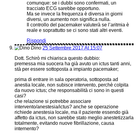
comunque: se i dubbi sono confermati, un
tracciato ECG sarebbe opportuno.
Ma se invece la frequenza è diversa in giorni
diversi, un aumento non significa nulla.
Il controllo del pacemaker valuterà se l’aritmia è
reale e soprattutto se ci sono stati altri eventi.
Rispondi
Dino
25 Settembre 2017 At 15:07
Dott. Schirò mi chiarisca questo dubbio:
premessa mia suocera ha già avuto un ictus tanti anni,
stà per essere sottoposta a impianto pacemaker;
prima di entrare in sala operatoria, sottoposta ad
anestia locale, non subisce intervento, perchè colpita
da nuovo ictus; che responsabilità ci sono in questi
casi?
che relazione si potrebbe associare
intervento/anestesia/ictus? anche se operazione
richiede anestesia locale, ma il paziente essendo già
affetto da ictus, non sarebbe stato meglio anestetizzarla
totalmente, evitando nuove fibrillazione, causa
internento?