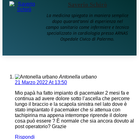
Saverio Schirò
La medicina spiegata in maniera semplice
dopo quarant'anni di esperienza nel
campo sanitario come infermiere e tecnico
specializzato in cardiologia presso ARNAS
Ospedale Civico di Palermo.
Antonella urbano
21 Marzo 2022 At 13:50
Mio papà ha fatto impianto di pacemaker 2 mesi fa e
continua ad avere dolore sotto l’ascella che percorre
lungo il braccio e la scapola sinistra nel lato dove è
stato impiantato il pacemaker che si attenua con
tachipirina ma appena interrompe riprende il dolore
cosa può essere ? È normale che sia ancora dovuto al
post operatorio? Grazie
Rispondi