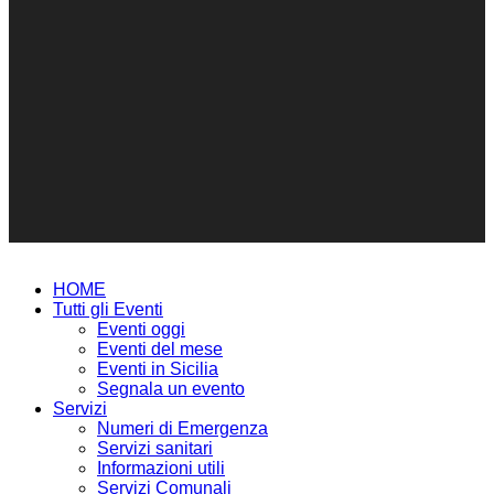
HOME
Tutti gli Eventi
Eventi oggi
Eventi del mese
Eventi in Sicilia
Segnala un evento
Servizi
Numeri di Emergenza
Servizi sanitari
Informazioni utili
Servizi Comunali