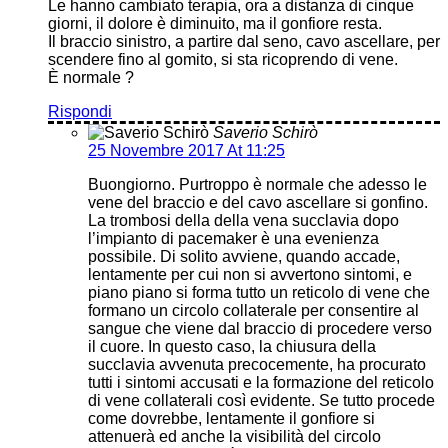
Le hanno cambiato terapia, ora a distanza di cinque
giorni, il dolore è diminuito, ma il gonfiore resta.
Il braccio sinistro, a partire dal seno, cavo ascellare, per
scendere fino al gomito, si sta ricoprendo di vene.
È normale ?
Rispondi
Saverio Schirò
25 Novembre 2017 At 11:25
Buongiorno. Purtroppo è normale che adesso le
vene del braccio e del cavo ascellare si gonfino.
La trombosi della della vena succlavia dopo
l’impianto di pacemaker è una evenienza
possibile. Di solito avviene, quando accade,
lentamente per cui non si avvertono sintomi, e
piano piano si forma tutto un reticolo di vene che
formano un circolo collaterale per consentire al
sangue che viene dal braccio di procedere verso
il cuore. In questo caso, la chiusura della
succlavia avvenuta precocemente, ha procurato
tutti i sintomi accusati e la formazione del reticolo
di vene collaterali così evidente. Se tutto procede
come dovrebbe, lentamente il gonfiore si
attenuerà ed anche la visibilità del circolo