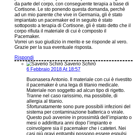
da parte del corpo, con conseguente terapia a base di
Cortisone. Le sto ponendo questa domanda, perchè
ad un mio parente che vive in Germania, gli è stato
impiantato un pacemaker ed in seguito è stato
sottoposto a terapia di Cortisone, gli è stato detto che il
corpo rifiuta il materiale di cui è composto il
Pacemaker.
Vorrei un suo giudizio in merito e se risponde al vero.
Grazie per la sua eventuale risposta.
Rispondi
Saverio Schirò
6 Febbraio 2018 At 18:57
Buonasera Antonio. Il materiale con cui è rivestito
il pacemaker è una lega di titanio medicale.
Materiale non soggetto ad alcun tipo di rigetto.
Tranne nel caso rarissimo, ma possibile, di
allergia al titanio.
Sfortunatamente sono pure possibili infezioni del
sistema per contaminazione batterica o virale.
Questo può avvenire in prossimità dell’impianto o
mesi o addirittura anni dopo l’impianto e
coinvolgere sia il pacemaker che i cateteri. Nei
casi più gravi entrambi possono essere espulsi