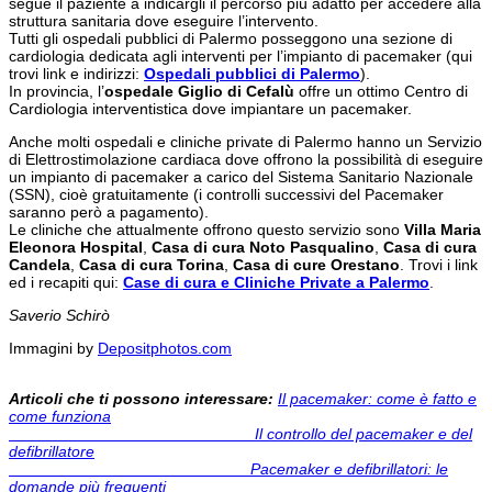
segue il paziente a indicargli il percorso più adatto per accedere alla
struttura sanitaria dove eseguire l’intervento.
Tutti gli ospedali pubblici di Palermo posseggono una sezione di
cardiologia dedicata agli interventi per l’impianto di pacemaker (qui
trovi link e indirizzi:
Ospedali pubblici di Palermo
).
In provincia, l’
ospedale Giglio di Cefalù
offre un ottimo Centro di
Cardiologia interventistica dove impiantare un pacemaker.
Anche molti ospedali e cliniche private di Palermo hanno un Servizio
di Elettrostimolazione cardiaca dove offrono la possibilità di eseguire
un impianto di pacemaker a carico del Sistema Sanitario Nazionale
(SSN), cioè gratuitamente (i controlli successivi del Pacemaker
saranno però a pagamento).
Le cliniche che attualmente offrono questo servizio sono
Villa Maria
Eleonora Hospital
,
Casa di cura Noto Pasqualino
,
Casa di cura
Candela
,
Casa di cura Torina
,
Casa di cure Orestano
. Trovi i link
ed i recapiti qui:
Case di cura e Cliniche Private a Palermo
.
Saverio Schirò
Immagini by
Depositphotos.com
Articoli che ti possono interessare:
Il pacemaker: come è fatto e
come funziona
Il controllo del pacemaker e del
defibrillatore
Pacemaker e defibrillatori: le
domande più frequenti