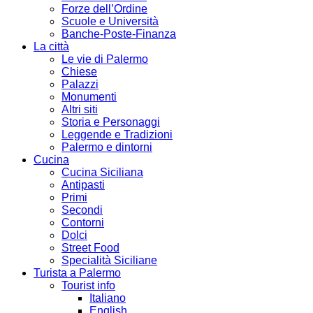
Forze dell’Ordine
Scuole e Università
Banche-Poste-Finanza
La città
Le vie di Palermo
Chiese
Palazzi
Monumenti
Altri siti
Storia e Personaggi
Leggende e Tradizioni
Palermo e dintorni
Cucina
Cucina Siciliana
Antipasti
Primi
Secondi
Contorni
Dolci
Street Food
Specialità Siciliane
Turista a Palermo
Tourist info
Italiano
English