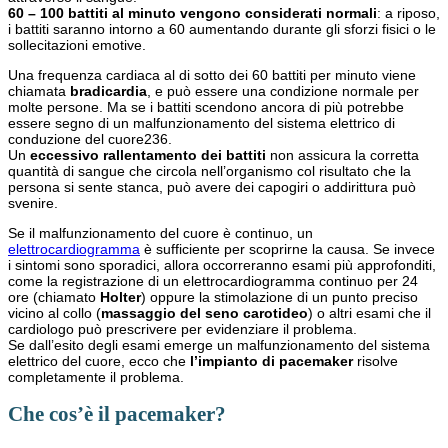
60 – 100 battiti al minuto vengono considerati normali
: a riposo,
i battiti saranno intorno a 60 aumentando durante gli sforzi fisici o le
sollecitazioni emotive.
Una frequenza cardiaca al di sotto dei 60 battiti per minuto viene
chiamata
bradicardia
, e può essere una condizione normale per
molte persone. Ma se i battiti scendono ancora di più potrebbe
essere segno di un malfunzionamento del sistema elettrico di
conduzione del cuore236.
Un
eccessivo rallentamento dei battiti
non assicura la corretta
quantità di sangue che circola nell’organismo col risultato che la
persona si sente stanca, può avere dei capogiri o addirittura può
svenire.
Se il malfunzionamento del cuore è continuo, un
elettrocardiogramma
è sufficiente per scoprirne la causa. Se invece
i sintomi sono sporadici, allora occorreranno esami più approfonditi,
come la registrazione di un elettrocardiogramma continuo per 24
ore (chiamato
Holter
) oppure la stimolazione di un punto preciso
vicino al collo (
massaggio del seno carotideo
) o altri esami che il
cardiologo può prescrivere per evidenziare il problema.
Se dall’esito degli esami emerge un malfunzionamento del sistema
elettrico del cuore, ecco che
l’impianto di pacemaker
risolve
completamente il problema.
Che cos’è il pacemaker?