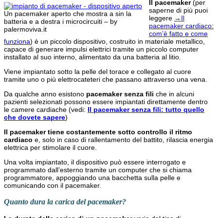
Il pacemaker
(per
saperne di più puoi
Un pacemaker aperto che mostra a sin la
leggere
→Il
batteria e a destra i microcircuiti – by
pacemaker cardiaco:
palermoviva.it
com’è fatto e come
funziona
) è un piccolo dispositivo, costruito in materiale metallico,
capace di generare impulsi elettrici tramite un piccolo computer
installato al suo interno, alimentato da una batteria al litio.
Viene impiantato sotto la pelle del torace e collegato al cuore
tramite uno o più elettrocateteri che passano attraverso una vena.
Da qualche anno esistono
pacemaker senza fili
che in alcuni
pazienti selezionati possono essere impiantati direttamente dentro
le camere cardiache (vedi:
Il pacemaker senza fili: tutto quello
che dovete sapere
)
Il pacemaker tiene costantemente sotto controllo il ritmo
cardiaco
e, solo in caso di rallentamento del battito, rilascia energia
elettrica per stimolare il cuore.
Una volta impiantato, il dispositivo può essere interrogato e
programmato dall’esterno tramite un computer che si chiama
programmatore, appoggiando una bacchetta sulla pelle e
comunicando con il pacemaker.
Quanto dura la carica del pacemaker?