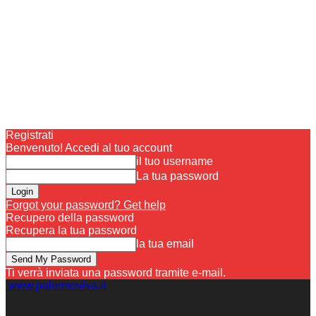
Registrati
Benvenuto! Accedi al tuo account
il tuo username
La tua password
Forgot your password? Get help
Recupero della password
Recupera la tua password
la tua email
Ti verrà inviata una password tramite e-mail.
www.palermoviva.it