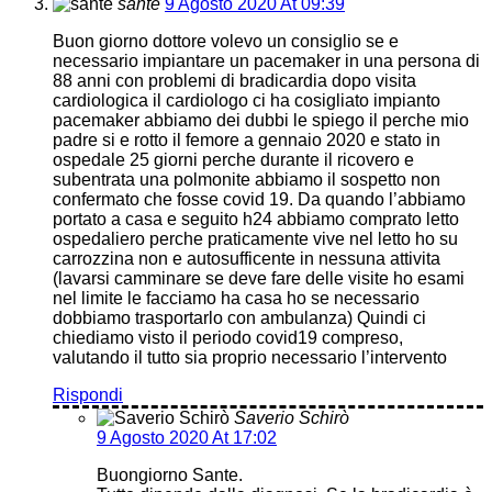
sante
9 Agosto 2020 At 09:39
Buon giorno dottore volevo un consiglio se e
necessario impiantare un pacemaker in una persona di
88 anni con problemi di bradicardia dopo visita
cardiologica il cardiologo ci ha cosigliato impianto
pacemaker abbiamo dei dubbi le spiego il perche mio
padre si e rotto il femore a gennaio 2020 e stato in
ospedale 25 giorni perche durante il ricovero e
subentrata una polmonite abbiamo il sospetto non
confermato che fosse covid 19. Da quando l’abbiamo
portato a casa e seguito h24 abbiamo comprato letto
ospedaliero perche praticamente vive nel letto ho su
carrozzina non e autosufficente in nessuna attivita
(lavarsi camminare se deve fare delle visite ho esami
nel limite le facciamo ha casa ho se necessario
dobbiamo trasportarlo con ambulanza) Quindi ci
chiediamo visto il periodo covid19 compreso,
valutando il tutto sia proprio necessario l’intervento
Rispondi
Saverio Schirò
9 Agosto 2020 At 17:02
Buongiorno Sante.