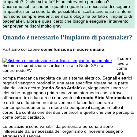
l’impianto? Di che si tratta? E’ un intervento pericoloso?
Chiariamo subito che per quanto riguarda la necessità di eseguire
l’impianto, non ci sono tante possibilità di scelta: anche se i sintomi
non sono sempre evidenti, se il cardiologo ha parlato di impianto di
pacemaker, allora è quasi certo che bisogna eseguire l’intervento
per prevenire rischi molto gravi.
Quando è necessario l’impianto di pacemaker?
Partiamo col capire
come funziona il cuore umano
.
Il cuore
lavora
Sistema di conduzione cardiaco: in alto Nodo SA e al
come
centro nodo AV
una
pompa meccanica regolata da un sistema elettrico. Segnali elettrici
regolari vengono prodotti in una area specifica situata nella parte
alta dell’atrio destro (
nodo Seno Atriale
) e, viaggiando lungo vie
elettriche raggiungono prima una zona intermedia che si trova
all’incrocio tra i due atri e i due ventricoli (
nodo Atrio Ventricolare
)
e da lì, si diffondono nei due ventricoli facendoli contrarre
contemporaneamente in modo da pompare il sangue in tutto il
corpo. La contrazione dei due ventricoli è quello che viene percepito
come battito cardiaco.
Le pulsazioni sono variabili da persona a persona e sono
influenzate dalla necessità dell’organismo di ricevere ossigeno
attraverso il sangue.