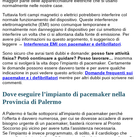
maggior parte delle apparecchiature elettriche che si usano
normalmente nelle nostre case.
Tuttavia forti campi magnetici o elettrici potrebbero interferire col
normale funzionamento del dispositivo. Queste interferenze
elettromagnetiche (EMI) sono comunque temporanee e
normalmente non danneggiano il dispositivo per cui smettono di
interferire un volta che ci si allontana dalla fonte di emissione. Per
avere più informazioni su questo argomento, ti suggerisco di
leggere →
Interferenze EMI con pacemaker e defibrillatori
.
Sono sicuro che avrai tanti dubbi e domande:
posso fare attività
fisica?
Potrò continuare a guidare? Posso lavorare…
insomma
come si svolgerà la vita dopo l’impianto di pacemaker. Certamente
le domande possono essere davvero tante e per avere qualche
indicazione in puoi vedere questo articolo:
Domande frequenti sui
pacemaker e i defibrillatori
mentre per altri dubbi puoi scrivere nei
commenti.
Dove eseguire l’impianto di pacemaker nella
Provincia di Palermo
A Palermo è facile sottoporsi all’impianto di pacemaker perché
l’offerta è davvero numerosa, per cui se dovesse accadere di avere
bisogno urgente di un pacemaker, basterà ricorrere al Pronto
Soccorso più vicino per avere tutta l’assistenza necessaria.
Se l’impianto è invece programmato, di solito, è il cardiologo che