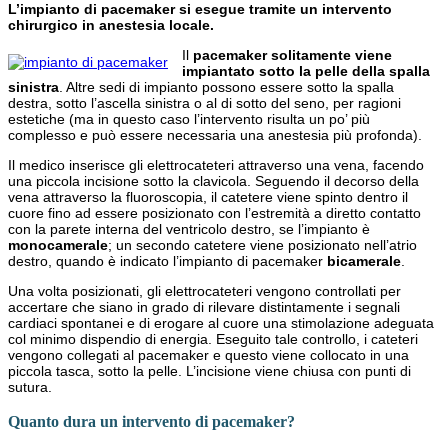
L’impianto di pacemaker si esegue tramite un intervento
chirurgico in anestesia locale.
Il
pacemaker solitamente viene
impiantato sotto la pelle della spalla
sinistra
. Altre sedi di impianto possono essere sotto la spalla
destra, sotto l’ascella sinistra o al di sotto del seno, per ragioni
estetiche (ma in questo caso l’intervento risulta un po’ più
complesso e può essere necessaria una anestesia più profonda).
Il medico inserisce gli elettrocateteri attraverso una vena, facendo
una piccola incisione sotto la clavicola. Seguendo il decorso della
vena attraverso la fluoroscopia, il catetere viene spinto dentro il
cuore fino ad essere posizionato con l’estremità a diretto contatto
con la parete interna del ventricolo destro, se l’impianto è
monocamerale
; un secondo catetere viene posizionato nell’atrio
destro, quando è indicato l’impianto di pacemaker
bicamerale
.
Una volta posizionati, gli elettrocateteri vengono controllati per
accertare che siano in grado di rilevare distintamente i segnali
cardiaci spontanei e di erogare al cuore una stimolazione adeguata
col minimo dispendio di energia. Eseguito tale controllo, i cateteri
vengono collegati al pacemaker e questo viene collocato in una
piccola tasca, sotto la pelle. L’incisione viene chiusa con punti di
sutura.
Quanto dura un intervento di pacemaker?