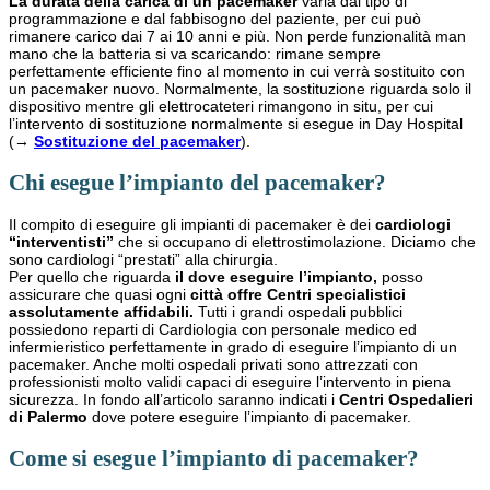
La durata della carica di un pacemaker
varia dal tipo di
programmazione e dal fabbisogno del paziente, per cui può
rimanere carico dai 7 ai 10 anni e più. Non perde funzionalità man
mano che la batteria si va scaricando: rimane sempre
perfettamente efficiente fino al momento in cui verrà sostituito con
un pacemaker nuovo. Normalmente, la sostituzione riguarda solo il
dispositivo mentre gli elettrocateteri rimangono in situ, per cui
l’intervento di sostituzione normalmente si esegue in Day Hospital
(→
Sostituzione del pacemaker
).
Chi esegue l’impianto del pacemaker?
Il compito di eseguire gli impianti di pacemaker è dei
cardiologi
“interventisti”
che si occupano di elettrostimolazione. Diciamo che
sono cardiologi “prestati” alla chirurgia.
Per quello che riguarda
il dove eseguire l’impianto,
posso
assicurare che quasi ogni
città offre Centri specialistici
assolutamente affidabili.
Tutti i grandi ospedali pubblici
possiedono reparti di Cardiologia con personale medico ed
infermieristico perfettamente in grado di eseguire l’impianto di un
pacemaker. Anche molti ospedali privati sono attrezzati con
professionisti molto validi capaci di eseguire l’intervento in piena
sicurezza. In fondo all’articolo saranno indicati i
Centri Ospedalieri
di Palermo
dove potere eseguire l’impianto di pacemaker.
Come si esegue l’impianto di pacemaker?