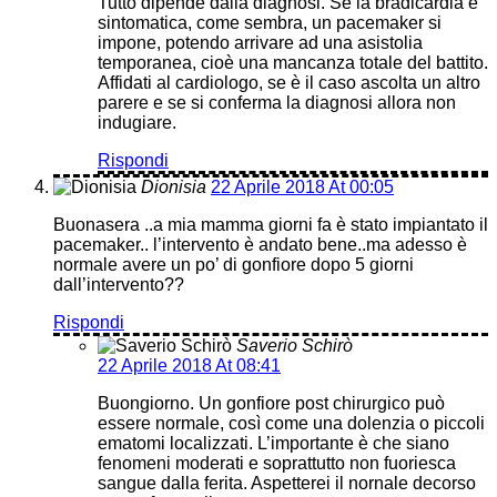
Tutto dipende dalla diagnosi. Se la bradicardia è
sintomatica, come sembra, un pacemaker si
impone, potendo arrivare ad una asistolia
temporanea, cioè una mancanza totale del battito.
Affidati al cardiologo, se è il caso ascolta un altro
parere e se si conferma la diagnosi allora non
indugiare.
Rispondi
Dionisia
22 Aprile 2018 At 00:05
Buonasera ..a mia mamma giorni fa è stato impiantato il
pacemaker.. l’intervento è andato bene..ma adesso è
normale avere un po’ di gonfiore dopo 5 giorni
dall’intervento??
Rispondi
Saverio Schirò
22 Aprile 2018 At 08:41
Buongiorno. Un gonfiore post chirurgico può
essere normale, così come una dolenzia o piccoli
ematomi localizzati. L’importante è che siano
fenomeni moderati e soprattutto non fuoriesca
sangue dalla ferita. Aspetterei il nornale decorso