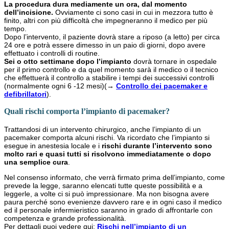
La procedura dura mediamente un ora, dal momento
dell’incisione.
Ovviamente ci sono casi in cui in mezzora tutto è
finito, altri con più difficoltà che impegneranno il medico per più
tempo.
Dopo l’intervento, il paziente dovrà stare a riposo (a letto) per circa
24 ore e potrà essere dimesso in un paio di giorni, dopo avere
effettuato i controlli di routine.
Sei o otto settimane dopo l’impianto
dovrà tornare in ospedale
per il primo controllo e da quel momento sarà il medico o il tecnico
che effettuerà il controllo a stabilire i tempi dei successivi controlli
(normalmente ogni 6 -12 mesi)(→
Controllo dei pacemaker e
defibrillatori
).
Quali rischi comporta l’impianto di pacemaker?
Trattandosi di un intervento chirurgico, anche l’impianto di un
pacemaker comporta alcuni rischi. Va ricordato che l’impianto si
esegue in anestesia locale e i
rischi durante l’intervento sono
molto rari e quasi tutti si risolvono immediatamente o dopo
una semplice cura
.
Nel consenso informato, che verrà firmato prima dell’impianto, come
prevede la legge, saranno elencati tutte queste possibilità e a
leggerle, a volte ci si può impressionare. Ma non bisogna avere
paura perché sono evenienze davvero rare e in ogni caso il medico
ed il personale infermieristico saranno in grado di affrontarle con
competenza e grande professionalità.
Per dettagli puoi vedere qui:
Rischi nell’impianto di un