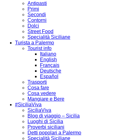
Antipasti
Primi
Secondi
Contorni
Dolci
Street Food
Specialità Siciliane
Turista a Palermo
Tourist info
Italiano
English
Français
Deutsche
Español
Trasporti
Cosa fare
Cosa vedere
Mangiare e Bere
#SiciliaViva
SiciliaViva
Blog di viaggio – Sicilia
Luoghi di Sicilia
Proverbi siciliani
Detti popolari a Palermo
Specialità Siciliane