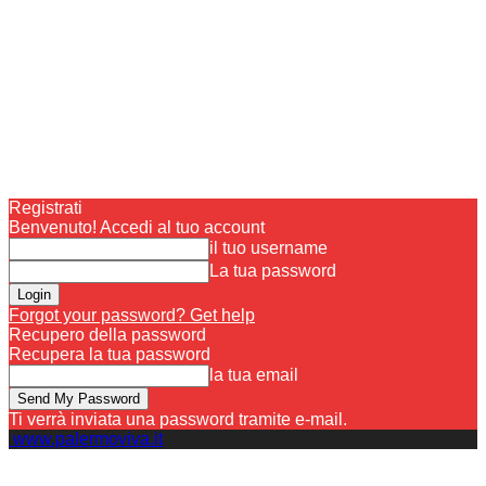
Registrati
Benvenuto! Accedi al tuo account
il tuo username
La tua password
Forgot your password? Get help
Recupero della password
Recupera la tua password
la tua email
Ti verrà inviata una password tramite e-mail.
www.palermoviva.it