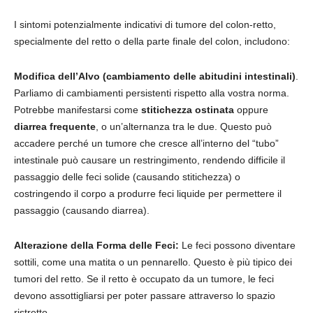
I sintomi potenzialmente indicativi di tumore del colon-retto,
specialmente del retto o della parte finale del colon, includono:
Modifica dell’Alvo (cambiamento delle abitudini intestinali)
.
Parliamo di cambiamenti persistenti rispetto alla vostra norma.
Potrebbe manifestarsi come
stitichezza ostinata
oppure
diarrea frequente
, o un’alternanza tra le due. Questo può
accadere perché un tumore che cresce all’interno del “tubo”
intestinale può causare un restringimento, rendendo difficile il
passaggio delle feci solide (causando stitichezza) o
costringendo il corpo a produrre feci liquide per permettere il
passaggio (causando diarrea).
Alterazione della Forma delle Feci:
Le feci possono diventare
sottili, come una matita o un pennarello. Questo è più tipico dei
tumori del retto. Se il retto è occupato da un tumore, le feci
devono assottigliarsi per poter passare attraverso lo spazio
ristretto.