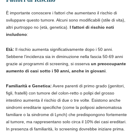
È importante conoscere i fattori che aumentano il rischio di
sviluppare questo tumore. Alcuni sono modificabili (stile di vita),
altri purtroppo no (età, genetica).
I fattori di rischio noti
includono
:
Età:
Il rischio aumenta significativamente dopo i 50 anni.
Sebbene l’incidenza sia in diminuzione nella fascia 50-69 anni
grazie ai programmi di screening, si osserva
un preoccupante
aumento di casi sotto i 50 anni, anche in giovani
.
Familiarità e Genetica:
Avere parenti di primo grado (genitori,
figli, fratelli) con tumore del colon-retto o polipi del grosso
intestino aumenta il rischio di due o tre volte. Esistono anche
sindromi ereditarie specifiche (come la poliposi adenomatosa
familiare o la sindrome di Lynch) che predispongono fortemente
al tumore, ma rappresentano solo circa il 10% dei casi ereditari.
In presenza di familiarità, lo screening dovrebbe iniziare prima.