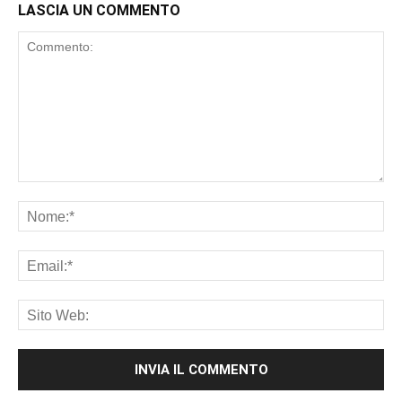
LASCIA UN COMMENTO
Commento:
No
Ema
Sit
We