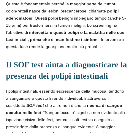
Questo è fondamentale perché la maggior parte dei tumori
colon-rettali nasce da lesioni precancerose, chiamate
polipi
adenomatosi
. Questi polipi benigni impiegano tempo (anche 5-
15 anni) per trasformarsi in tumori maligni. Lo screening ha
l’obiettivo di
intercettare questi polipi o la malattia nelle sue
fasi iniziali, prima che si manifestino i sintomi
. Intervenire in
questa fase rende la guarigione molto più probabile.
Il SOF test aiuta a diagnosticare la
presenza dei polipi intestinali
I polipi intestinali, essendo escrescenze della mucosa, tendono
a sanguinare e questo li rende individuabili attraverso il
cosiddetto
SOF test
che altro non è che la
ricerca di sangue
occulto nelle feci
. “Sangue occulto” significa non evidente alla
ispezione visiva delle feci, per cui il soft test va eseguito a
prescindere dalla presenza di sangue evidente. A maggior