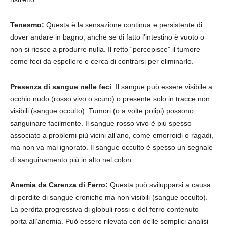
Tenesmo:
Questa è la sensazione continua e persistente di
dover andare in bagno, anche se di fatto l’intestino è vuoto o
non si riesce a produrre nulla. Il retto “percepisce” il tumore
come feci da espellere e cerca di contrarsi per eliminarlo.
Presenza di sangue nelle feci
. Il sangue può essere visibile a
occhio nudo (rosso vivo o scuro) o presente solo in tracce non
visibili (sangue occulto). Tumori (o a volte polipi) possono
sanguinare facilmente. Il sangue rosso vivo è più spesso
associato a problemi più vicini all’ano, come emorroidi o ragadi,
ma non va mai ignorato. Il sangue occulto è spesso un segnale
di sanguinamento più in alto nel colon.
Anemia da Carenza di Ferro:
Questa può svilupparsi a causa
di perdite di sangue croniche ma non visibili (sangue occulto).
La perdita progressiva di globuli rossi e del ferro contenuto
porta all’anemia. Può essere rilevata con delle semplici analisi