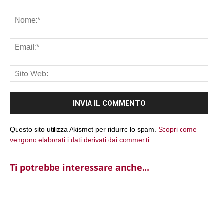
Commento:
No
Ema
Sit
We
Questo sito utilizza Akismet per ridurre lo spam.
Scopri come
vengono elaborati i dati derivati dai commenti
.
Ti potrebbe interessare anche...