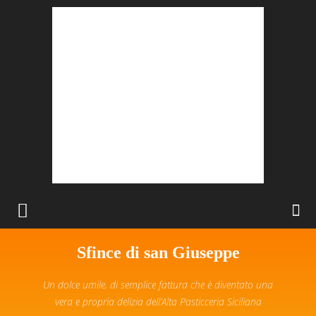
Sfince di san Giuseppe
Un dolce umile, di semplice fattura che è diventato una
vera e propria delizia dell’Alta Pasticceria Siciliana