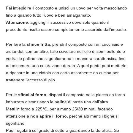
Fai intiepidire il composto e unisci un uovo per volta mescolando
fino a quando tutto l’uovo è ben amalgamato.
Attenzione
: aggiungi il successivo uovo solo quando il
precedente risulta essere completamente assorbito dall’impasto.
Per fare la
sfince fritta
, prendi il composto con un cucchiaio e
aiutandoti con un altro, fallo scivolare nell’olio di semi bollente e
vedrai le palline che si gonfieranno in maniera caratteristica fino
ad assumere una colorazione dorata. A quel punto puoi metterle
a riposare in una ciotola con carta assorbente da cucina per
trattenere l’eccesso di olio.
Per le
sfinci al forno
, disponi il composto nella placca da forno
imburrata distanziando le palline di pasta una dall’altra.
Metti in forno a 225°C, per almeno 25/30 minuti, facendo
attenzione a
non aprire il forno
, perché altrimenti i bignè si
sgonfiano.
Puoi regolarti sul grado di cottura guardando la doratura. Se