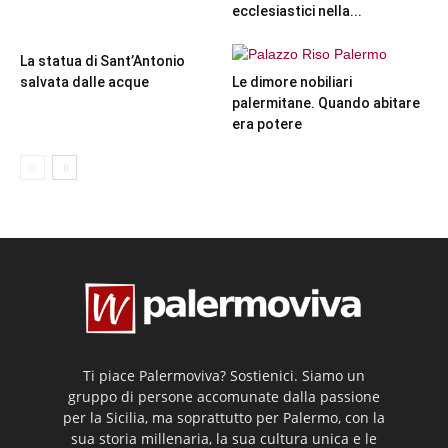
ecclesiastici nella...
La statua di Sant’Antonio
salvata dalle acque
Le dimore nobiliari
palermitane. Quando abitare
era potere
Ti piace Palermoviva? Sostienici. Siamo un
gruppo di persone accomunate dalla passione
per la Sicilia, ma soprattutto per Palermo, con la
sua storia millenaria, la sua cultura unica e le