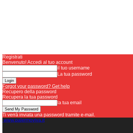
Registrati
Benvenuto! Accedi al tuo account
il tuo username
La tua password
Forgot your password? Get help
Recupero della password
Recupera la tua password
la tua email
Ti verrà inviata una password tramite e-mail.
www.palermoviva.it