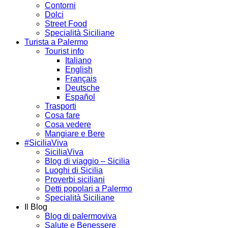
Contorni
Dolci
Street Food
Specialità Siciliane
Turista a Palermo
Tourist info
Italiano
English
Français
Deutsche
Español
Trasporti
Cosa fare
Cosa vedere
Mangiare e Bere
#SiciliaViva
SiciliaViva
Blog di viaggio – Sicilia
Luoghi di Sicilia
Proverbi siciliani
Detti popolari a Palermo
Specialità Siciliane
Il Blog
Blog di palermoviva
Salute e Benessere