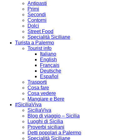
Antipasti
Primi
Secondi
Contorni
Dolci
Street Food
Specialità Siciliane
Turista a Palermo
Tourist info
Italiano
English
Français
Deutsche
Español
Trasporti
Cosa fare
Cosa vedere
Mangiare e Bere
#SiciliaViva
SiciliaViva
Blog di viaggio – Sicilia
Luoghi di Sicilia
Proverbi siciliani
Detti popolari a Palermo
Specialità Siciliane