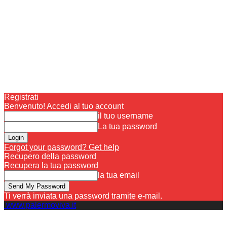
Registrati
Benvenuto! Accedi al tuo account
il tuo username
La tua password
Forgot your password? Get help
Recupero della password
Recupera la tua password
la tua email
Ti verrà inviata una password tramite e-mail.
www.palermoviva.it