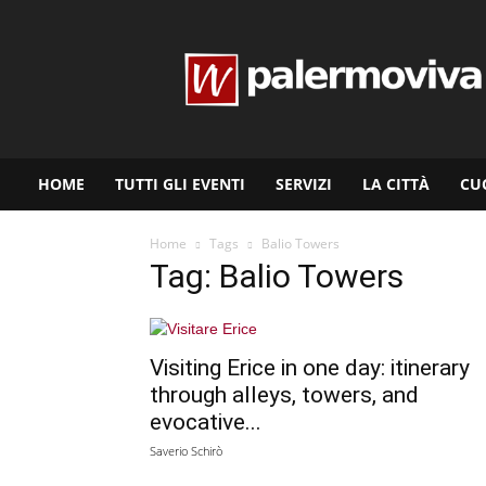
www.palermoviva.it
HOME
TUTTI GLI EVENTI
SERVIZI
LA CITTÀ
CU
Home
Tags
Balio Towers
Tag: Balio Towers
Visiting Erice in one day: itinerary
through alleys, towers, and
evocative...
Saverio Schirò