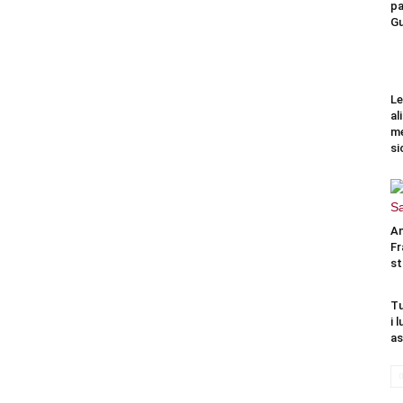
pa
Gu
Le
al
me
si
An
Fr
st
Tu
i 
as