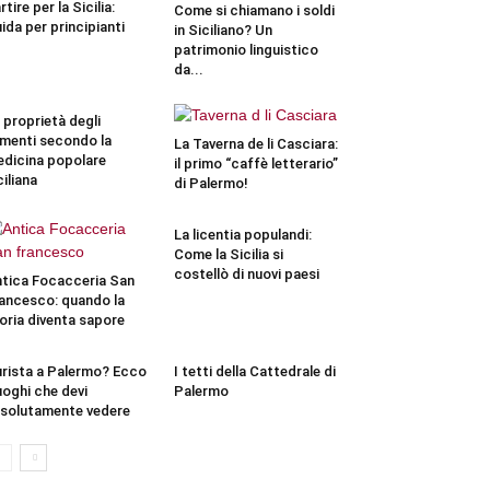
rtire per la Sicilia:
Come si chiamano i soldi
ida per principianti
in Siciliano? Un
patrimonio linguistico
da...
 proprietà degli
imenti secondo la
La Taverna de li Casciara:
dicina popolare
il primo “caffè letterario”
ciliana
di Palermo!
La licentia populandi:
Come la Sicilia si
costellò di nuovi paesi
tica Focacceria San
ancesco: quando la
oria diventa sapore
rista a Palermo? Ecco
I tetti della Cattedrale di
luoghi che devi
Palermo
solutamente vedere