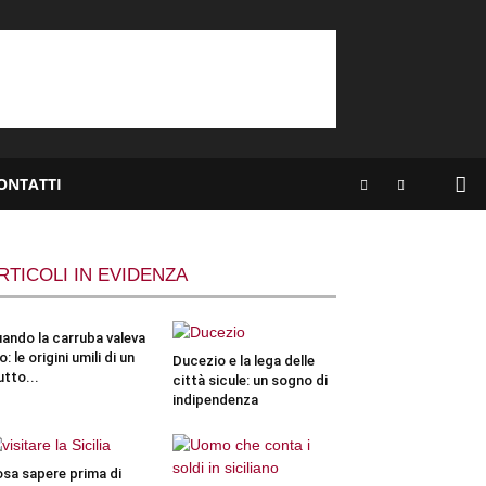
ONTATTI
RTICOLI IN EVIDENZA
ando la carruba valeva
o: le origini umili di un
Ducezio e la lega delle
utto...
città sicule: un sogno di
indipendenza
sa sapere prima di