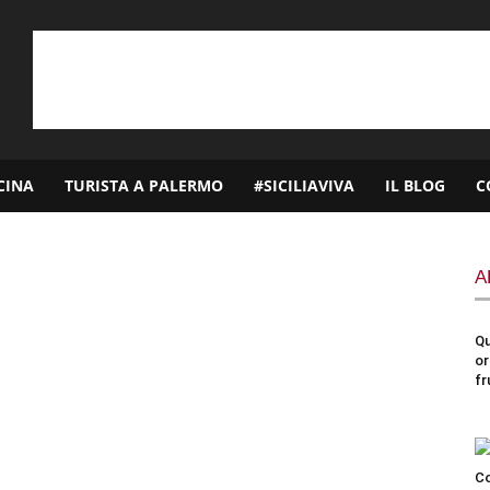
CINA
TURISTA A PALERMO
#SICILIAVIVA
IL BLOG
C
A
Qu
or
fr
Co