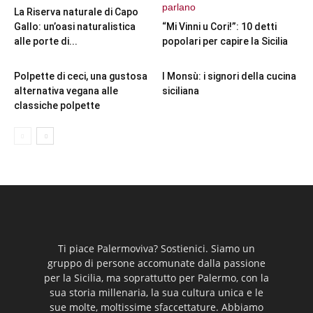
La Riserva naturale di Capo
Gallo: un’oasi naturalistica
“Mi Vinni u Cori!”: 10 detti
alle porte di...
popolari per capire la Sicilia
Polpette di ceci, una gustosa
I Monsù: i signori della cucina
alternativa vegana alle
siciliana
classiche polpette
Ti piace Palermoviva? Sostienici. Siamo un
gruppo di persone accomunate dalla passione
per la Sicilia, ma soprattutto per Palermo, con la
sua storia millenaria, la sua cultura unica e le
sue molte, moltissime sfaccettature. Abbiamo