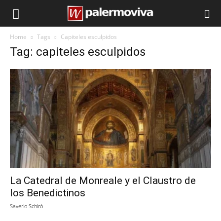
Home
Tags
Capiteles esculpidos
Tag: capiteles esculpidos
La Catedral de Monreale y el Claustro de
los Benedictinos
Saverio Schirò