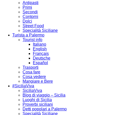
Antipasti
Primi
Secondi
Contorni
Dolci
Street Food
Specialità Siciliane
Turista a Palermo
Tourist info
Italiano
English
Français
Deutsche
Español
Trasporti
Cosa fare
Cosa vedere
Mangiare e Bere
#SiciliaViva
SiciliaViva
Blog di viaggio – Sicilia
Luoghi di Sicilia
Proverbi siciliani
Detti popolari a Palermo
Specialità Siciliane