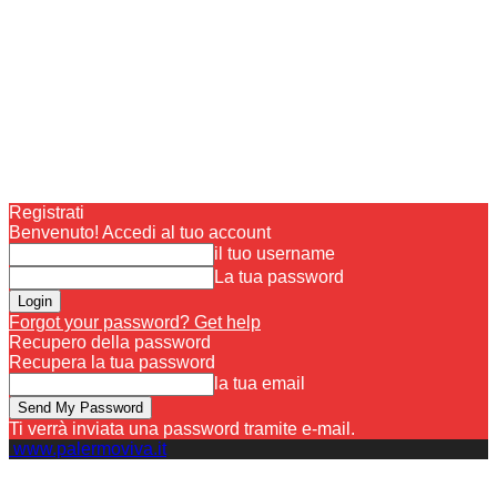
Registrati
Benvenuto! Accedi al tuo account
il tuo username
La tua password
Forgot your password? Get help
Recupero della password
Recupera la tua password
la tua email
Ti verrà inviata una password tramite e-mail.
www.palermoviva.it