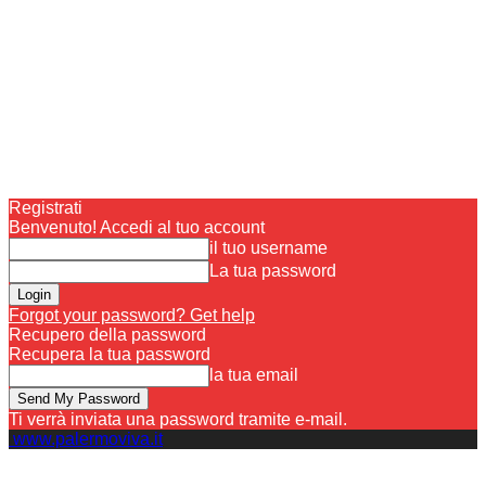
Registrati
Benvenuto! Accedi al tuo account
il tuo username
La tua password
Forgot your password? Get help
Recupero della password
Recupera la tua password
la tua email
Ti verrà inviata una password tramite e-mail.
www.palermoviva.it