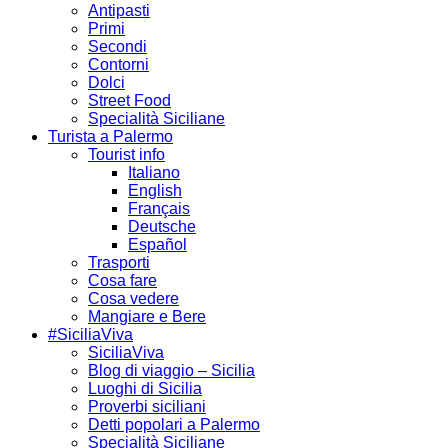
Antipasti
Primi
Secondi
Contorni
Dolci
Street Food
Specialità Siciliane
Turista a Palermo
Tourist info
Italiano
English
Français
Deutsche
Español
Trasporti
Cosa fare
Cosa vedere
Mangiare e Bere
#SiciliaViva
SiciliaViva
Blog di viaggio – Sicilia
Luoghi di Sicilia
Proverbi siciliani
Detti popolari a Palermo
Specialità Siciliane