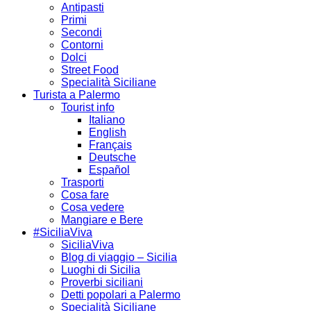
Antipasti
Primi
Secondi
Contorni
Dolci
Street Food
Specialità Siciliane
Turista a Palermo
Tourist info
Italiano
English
Français
Deutsche
Español
Trasporti
Cosa fare
Cosa vedere
Mangiare e Bere
#SiciliaViva
SiciliaViva
Blog di viaggio – Sicilia
Luoghi di Sicilia
Proverbi siciliani
Detti popolari a Palermo
Specialità Siciliane