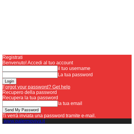
Registrati
Benvenuto! Accedi al tuo account
il tuo username
La tua password
Forgot your password? Get help
Recupero della password
Recupera la tua password
la tua email
Ti verrà inviata una password tramite e-mail.
www.palermoviva.it