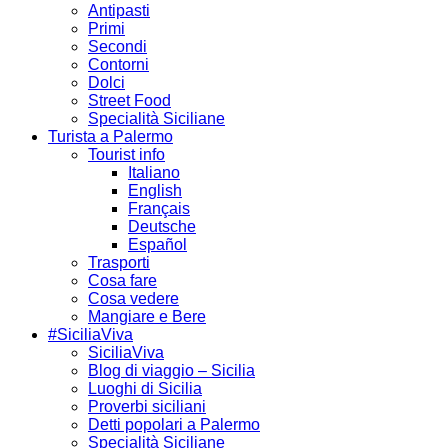
Antipasti
Primi
Secondi
Contorni
Dolci
Street Food
Specialità Siciliane
Turista a Palermo
Tourist info
Italiano
English
Français
Deutsche
Español
Trasporti
Cosa fare
Cosa vedere
Mangiare e Bere
#SiciliaViva
SiciliaViva
Blog di viaggio – Sicilia
Luoghi di Sicilia
Proverbi siciliani
Detti popolari a Palermo
Specialità Siciliane