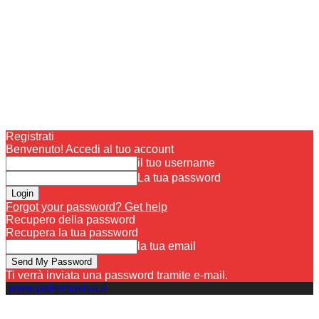
Registrati
Benvenuto! Accedi al tuo account
il tuo username
La tua password
Forgot your password? Get help
Recupero della password
Recupera la tua password
la tua email
Ti verrà inviata una password tramite e-mail.
www.palermoviva.it