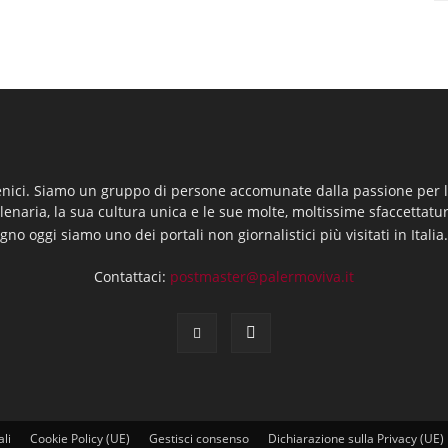
enici. Siamo un gruppo di persone accomunate dalla passione per la
llenaria, la sua cultura unica e le sue molte, moltissime sfaccettatu
gno oggi siamo uno dei portali non giornalistici più visitati in Italia
Contattaci:
postmaster@palermoviva.it
ali
Cookie Policy (UE)
Gestisci consenso
Dichiarazione sulla Privacy (UE)