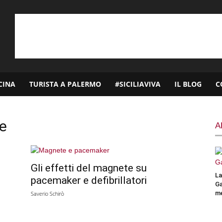
CINA
TURISTA A PALERMO
#SICILIAVIVA
IL BLOG
C
ne
A
Gli effetti del magnete su
La
pacemaker e defibrillatori
Ga
me
Saverio Schirò