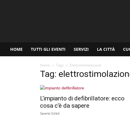
www.palermoviva.it
HOME
TUTTI GLI EVENTI
SERVIZI
LA CITTÀ
CU
Home
Tags
Elettrostimolazione
Tag: elettrostimolazio
L’impianto di defibrillatore: ecco
cosa c’è da sapere
Saverio Schirò