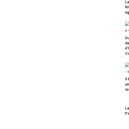
La
Ri
ag
Du
de
d’
Co
Il
un
te
La
Pa