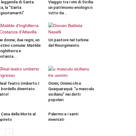
 leggenda di Santa
Viaggio tra i vini di Sicilia:
ta, la “Santa
un patrimonio enologico
giustamariti”
tutto da...
e donne, due regni, un
Un pastore nel turbine
stino comune: Matilde
del Risorgimento
Inghilterra e
stanza...
 Real Teatro Umberto I:
Omini, Ominicchi e
 bordello diventato
Quaquaraquà: “u masculu
atro!
sicilianu” nei detti
popolari
 Casa della Morte al
Palermo e i santi
pireto
inventati