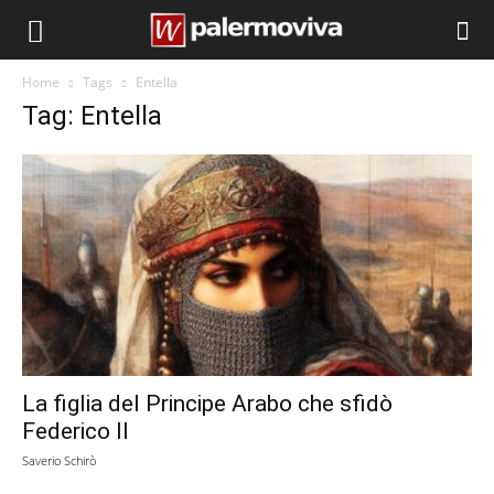
Home
Tags
Entella
Tag: Entella
La figlia del Principe Arabo che sfidò
Federico II
Saverio Schirò