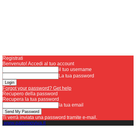
Registrati
Benvenuto! Accedi al tuo account
il tuo username
La tua password
Forgot your password? Get help
Recupero della password
Recupera la tua password
la tua email
Ti verrà inviata una password tramite e-mail.
www.palermoviva.it