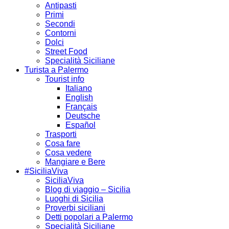
Antipasti
Primi
Secondi
Contorni
Dolci
Street Food
Specialità Siciliane
Turista a Palermo
Tourist info
Italiano
English
Français
Deutsche
Español
Trasporti
Cosa fare
Cosa vedere
Mangiare e Bere
#SiciliaViva
SiciliaViva
Blog di viaggio – Sicilia
Luoghi di Sicilia
Proverbi siciliani
Detti popolari a Palermo
Specialità Siciliane