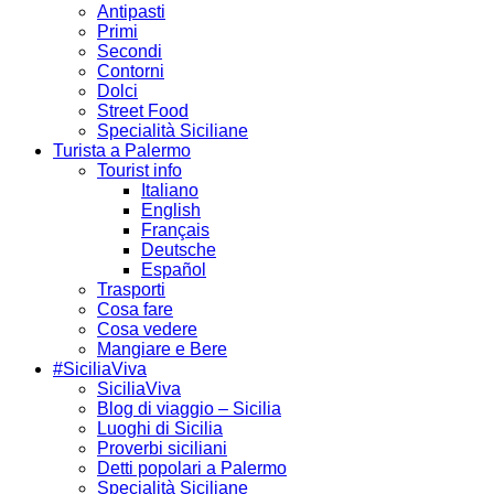
Antipasti
Primi
Secondi
Contorni
Dolci
Street Food
Specialità Siciliane
Turista a Palermo
Tourist info
Italiano
English
Français
Deutsche
Español
Trasporti
Cosa fare
Cosa vedere
Mangiare e Bere
#SiciliaViva
SiciliaViva
Blog di viaggio – Sicilia
Luoghi di Sicilia
Proverbi siciliani
Detti popolari a Palermo
Specialità Siciliane