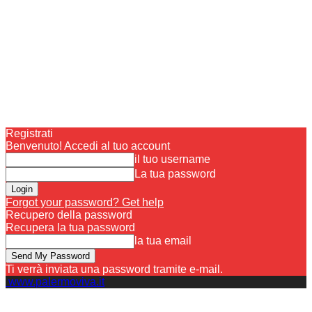
Registrati
Benvenuto! Accedi al tuo account
il tuo username
La tua password
Forgot your password? Get help
Recupero della password
Recupera la tua password
la tua email
Ti verrà inviata una password tramite e-mail.
www.palermoviva.it