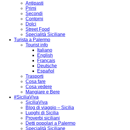
Antipasti
Primi
Secondi
Contorni
Dolci
Street Food
Specialità Siciliane
Turista a Palermo
Tourist info
Italiano
English
Français
Deutsche
Español
Trasporti
Cosa fare
Cosa vedere
Mangiare e Bere
#SiciliaViva
SiciliaViva
Blog di viaggio – Sicilia
Luoghi di Sicilia
Proverbi siciliani
Detti popolari a Palermo
Specialità Siciliane