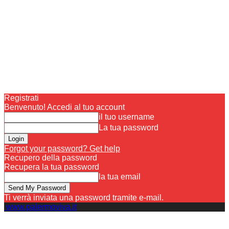
Registrati
Benvenuto! Accedi al tuo account
il tuo username
La tua password
Forgot your password? Get help
Recupero della password
Recupera la tua password
la tua email
Ti verrà inviata una password tramite e-mail.
www.palermoviva.it