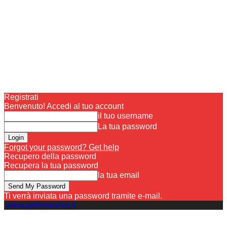
Registrati
Benvenuto! Accedi al tuo account
il tuo username
La tua password
Forgot your password? Get help
Recupero della password
Recupera la tua password
la tua email
Ti verrà inviata una password tramite e-mail.
www.palermoviva.it