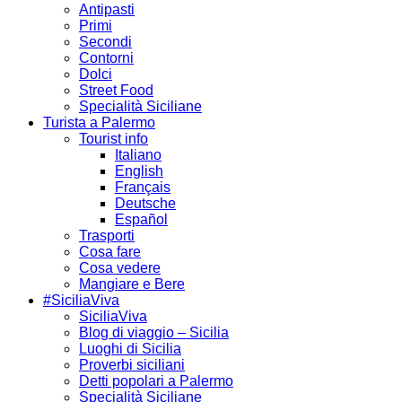
Antipasti
Primi
Secondi
Contorni
Dolci
Street Food
Specialità Siciliane
Turista a Palermo
Tourist info
Italiano
English
Français
Deutsche
Español
Trasporti
Cosa fare
Cosa vedere
Mangiare e Bere
#SiciliaViva
SiciliaViva
Blog di viaggio – Sicilia
Luoghi di Sicilia
Proverbi siciliani
Detti popolari a Palermo
Specialità Siciliane