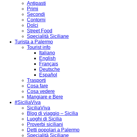
Antipasti
Primi
Secondi
Contorni
Dolci
Street Food
Specialità Siciliane
Turista a Palermo
Tourist info
Italiano
English
Français
Deutsche
Español
Trasporti
Cosa fare
Cosa vedere
Mangiare e Bere
#SiciliaViva
SiciliaViva
Blog di viaggio – Sicilia
Luoghi di Sicilia
Proverbi siciliani
Detti popolari a Palermo
Specialità Siciliane