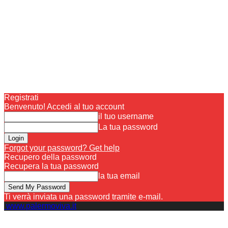
Registrati
Benvenuto! Accedi al tuo account
il tuo username
La tua password
Forgot your password? Get help
Recupero della password
Recupera la tua password
la tua email
Ti verrà inviata una password tramite e-mail.
www.palermoviva.it