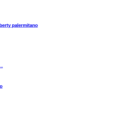
iberty palermitano
..
bo