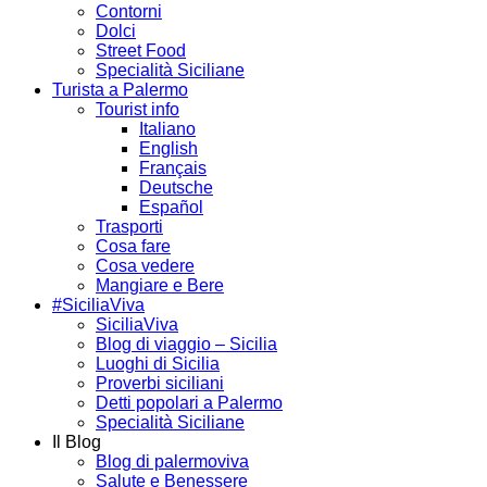
Contorni
Dolci
Street Food
Specialità Siciliane
Turista a Palermo
Tourist info
Italiano
English
Français
Deutsche
Español
Trasporti
Cosa fare
Cosa vedere
Mangiare e Bere
#SiciliaViva
SiciliaViva
Blog di viaggio – Sicilia
Luoghi di Sicilia
Proverbi siciliani
Detti popolari a Palermo
Specialità Siciliane
Il Blog
Blog di palermoviva
Salute e Benessere