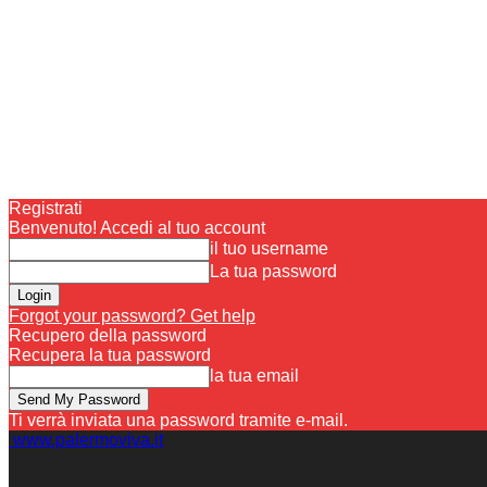
Registrati
Benvenuto! Accedi al tuo account
il tuo username
La tua password
Forgot your password? Get help
Recupero della password
Recupera la tua password
la tua email
Ti verrà inviata una password tramite e-mail.
www.palermoviva.it