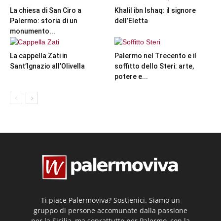
La chiesa di San Ciro a
Khalil ibn Ishaq: il signore
Palermo: storia di un
dell’Eletta
monumento...
La cappella Zati in
Palermo nel Trecento e il
Sant’Ignazio all’Olivella
soffitto dello Steri: arte,
potere e...
Ti piace Palermoviva? Sostienici. Siamo un
gruppo di persone accomunate dalla passione
per la Sicilia, ma soprattutto per Palermo, con la