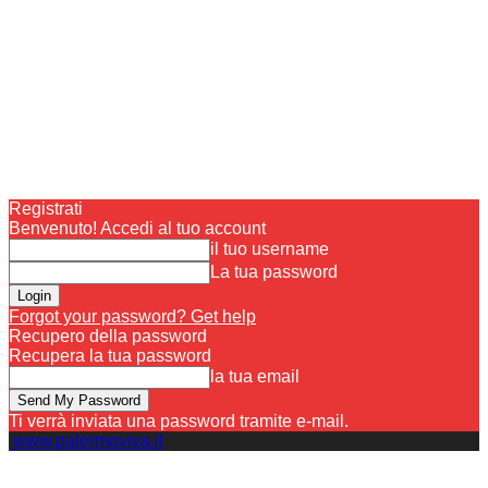
Registrati
Benvenuto! Accedi al tuo account
il tuo username
La tua password
Forgot your password? Get help
Recupero della password
Recupera la tua password
la tua email
Ti verrà inviata una password tramite e-mail.
www.palermoviva.it