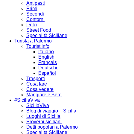
Antipasti
Primi
Secondi
Contorni
Dolci
Street Food
Specialità Siciliane
Turista a Palermo
Tourist info
Italiano
English
Français
Deutsche
Español
Trasporti
Cosa fare
Cosa vedere
Mangiare e Bere
#SiciliaViva
SiciliaViva
Blog di viaggio – Sicilia
Luoghi di Sicilia
Proverbi siciliani
Detti popolari a Palermo
Specialità Siciliane