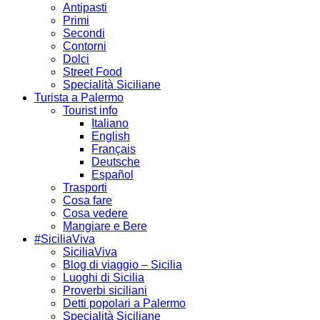
Antipasti
Primi
Secondi
Contorni
Dolci
Street Food
Specialità Siciliane
Turista a Palermo
Tourist info
Italiano
English
Français
Deutsche
Español
Trasporti
Cosa fare
Cosa vedere
Mangiare e Bere
#SiciliaViva
SiciliaViva
Blog di viaggio – Sicilia
Luoghi di Sicilia
Proverbi siciliani
Detti popolari a Palermo
Specialità Siciliane