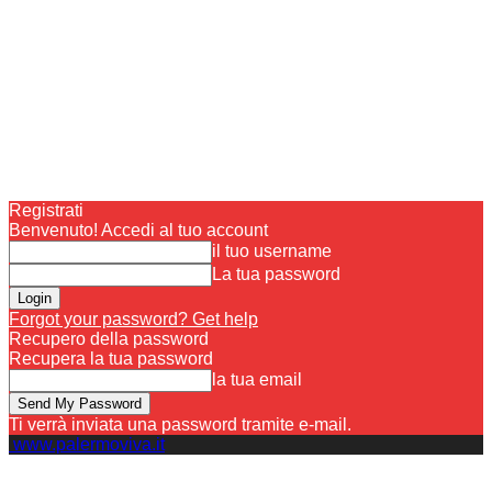
Registrati
Benvenuto! Accedi al tuo account
il tuo username
La tua password
Forgot your password? Get help
Recupero della password
Recupera la tua password
la tua email
Ti verrà inviata una password tramite e-mail.
www.palermoviva.it