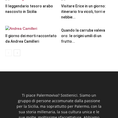
Il leggendario tesoro arabo
Visitare Erice in un giorno:
nascosto in Sicilia
itinerario tra vicoli, torri e
nebbie...
Quando la carruba valeva
Il giorno dei morti raccontato
oro: le origini umili di un
da Andrea Camilleri
frutto...
Ti piace Palermoviva? Sostienici. Siamo un
gruppo di persone accomunate dalla passione
per la Sicilia, ma soprattutto per Palermo, con la
sua storia millenaria, la sua cultura unica e le
sue molte, moltissime sfaccettature. Abbiamo