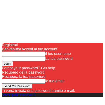
Registrati
Benvenuto! Accedi al tuo account
il tuo username
La tua password
Forgot your password? Get help
Recupero della password
Recupera la tua password
la tua email
Ti verrà inviata una password tramite e-mail.
www.palermoviva.it