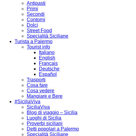
Antipasti
Primi
Secondi
Contorni
Dolci
Street Food
Specialità Siciliane
Turista a Palermo
Tourist info
Italiano
English
Français
Deutsche
Español
Trasporti
Cosa fare
Cosa vedere
Mangiare e Bere
#SiciliaViva
SiciliaViva
Blog di viaggio – Sicilia
Luoghi di Sicilia
Proverbi siciliani
Detti popolari a Palermo
Specialità Siciliane