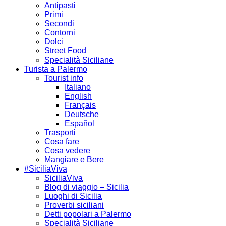
Antipasti
Primi
Secondi
Contorni
Dolci
Street Food
Specialità Siciliane
Turista a Palermo
Tourist info
Italiano
English
Français
Deutsche
Español
Trasporti
Cosa fare
Cosa vedere
Mangiare e Bere
#SiciliaViva
SiciliaViva
Blog di viaggio – Sicilia
Luoghi di Sicilia
Proverbi siciliani
Detti popolari a Palermo
Specialità Siciliane