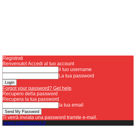
Registrati
Benvenuto! Accedi al tuo account
il tuo username
La tua password
Forgot your password? Get help
Recupero della password
Recupera la tua password
la tua email
Ti verrà inviata una password tramite e-mail.
www.palermoviva.it