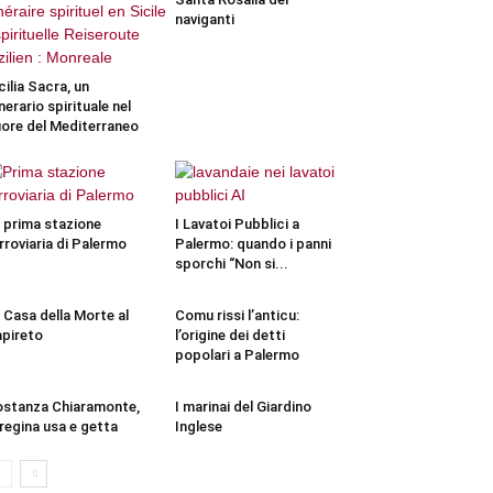
naviganti
cilia Sacra, un
inerario spirituale nel
ore del Mediterraneo
 prima stazione
I Lavatoi Pubblici a
rroviaria di Palermo
Palermo: quando i panni
sporchi “Non si...
 Casa della Morte al
Comu rissi l’anticu:
pireto
l’origine dei detti
popolari a Palermo
stanza Chiaramonte,
I marinai del Giardino
 regina usa e getta
Inglese