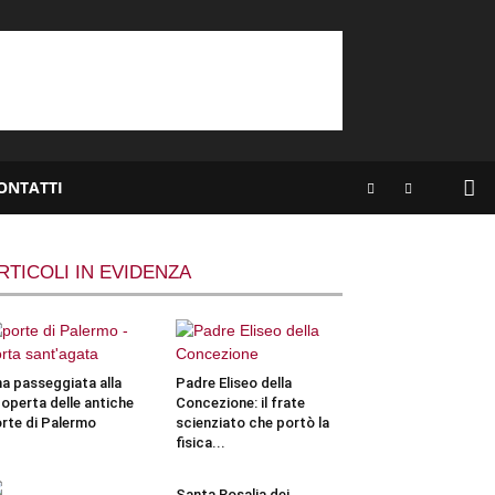
ONTATTI
RTICOLI IN EVIDENZA
a passeggiata alla
Padre Eliseo della
operta delle antiche
Concezione: il frate
rte di Palermo
scienziato che portò la
fisica...
Santa Rosalia dei