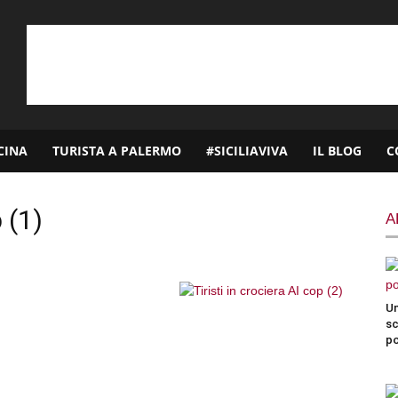
CINA
TURISTA A PALERMO
#SICILIAVIVA
IL BLOG
C
p (1)
A
Un
sc
po