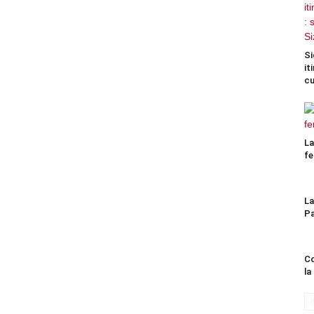
Si
it
cu
La
fe
La
Pa
Co
la