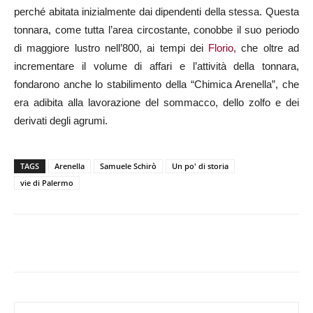
perché abitata inizialmente dai dipendenti della stessa. Questa
tonnara, come tutta l’area circostante, conobbe il suo periodo
di maggiore lustro nell’800, ai tempi dei
Florio
, che oltre ad
incrementare il volume di affari e l’attività della tonnara,
fondarono anche lo stabilimento della “Chimica Arenella”, che
era adibita alla lavorazione del sommacco, dello zolfo e dei
derivati degli agrumi.
TAGS
Arenella
Samuele Schirò
Un po' di storia
vie di Palermo
Facebook
X
WhatsApp
Telegram