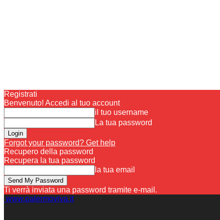
Registrati
Benvenuto! Accedi al tuo account
il tuo username
La tua password
Forgot your password? Get help
Recupero della password
Recupera la tua password
la tua email
Ti verrà inviata una password tramite e-mail.
www.palermoviva.it