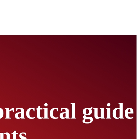
actical guide 
nts