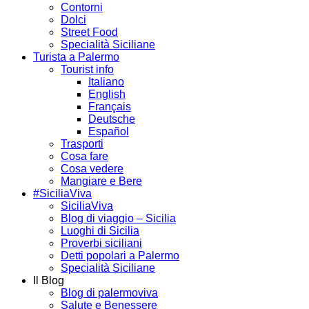
Contorni
Dolci
Street Food
Specialità Siciliane
Turista a Palermo
Tourist info
Italiano
English
Français
Deutsche
Español
Trasporti
Cosa fare
Cosa vedere
Mangiare e Bere
#SiciliaViva
SiciliaViva
Blog di viaggio – Sicilia
Luoghi di Sicilia
Proverbi siciliani
Detti popolari a Palermo
Specialità Siciliane
Il Blog
Blog di palermoviva
Salute e Benessere