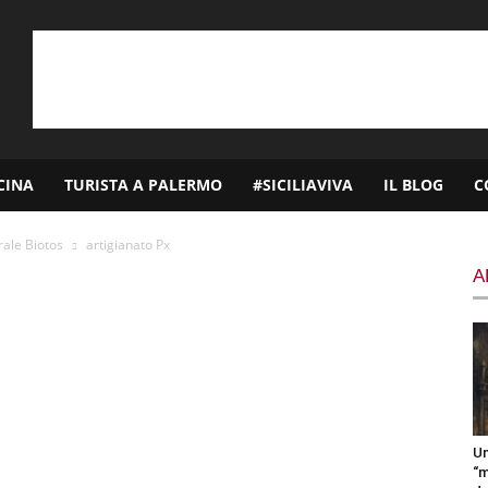
CINA
TURISTA A PALERMO
#SICILIAVIVA
IL BLOG
C
urale Biotos
artigianato Px
A
Un
“m