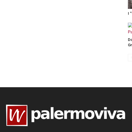
I 
Do
Gr