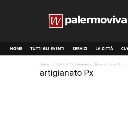
www.palermoviva.it
HOME
TUTTI GLI EVENTI
SERVIZI
LA CITTÀ
CU
Home
“Opificia” l’artigianato siciliano al Centro Cult
artigianato Px