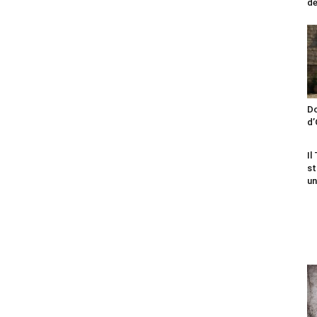
de
Do
d’
Il
st
un