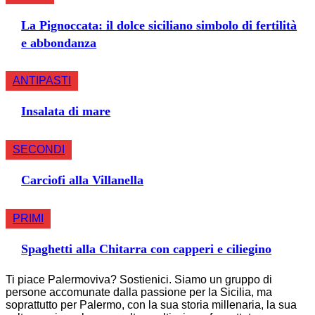
La Pignoccata: il dolce siciliano simbolo di fertilità
e abbondanza
ANTIPASTI
Insalata di mare
SECONDI
Carciofi alla Villanella
PRIMI
Spaghetti alla Chitarra con capperi e ciliegino
Ti piace Palermoviva? Sostienici. Siamo un gruppo di
persone accomunate dalla passione per la Sicilia, ma
soprattutto per Palermo, con la sua storia millenaria, la sua