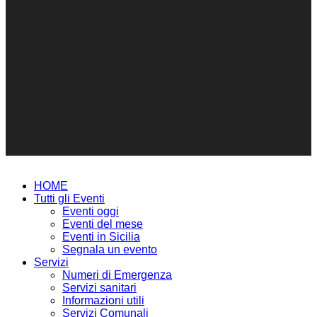
HOME
Tutti gli Eventi
Eventi oggi
Eventi del mese
Eventi in Sicilia
Segnala un evento
Servizi
Numeri di Emergenza
Servizi sanitari
Informazioni utili
Servizi Comunali