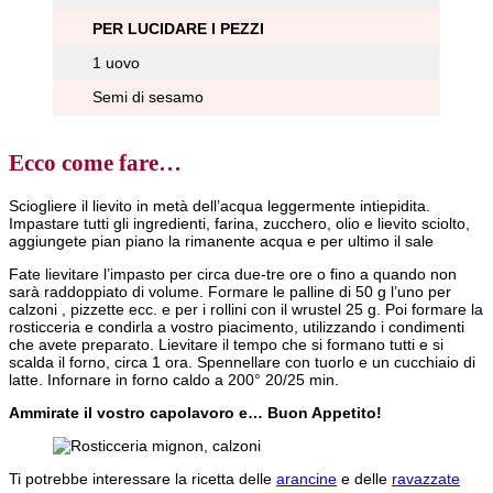
PER LUCIDARE I PEZZI
1 uovo
Semi di sesamo
Ecco come fare…
Sciogliere il lievito in metà dell’acqua leggermente intiepidita.
Impastare tutti gli ingredienti, farina, zucchero, olio e lievito sciolto,
aggiungete pian piano la rimanente acqua e per ultimo il sale
Fate lievitare l’impasto per circa due-tre ore o fino a quando non
sarà raddoppiato di volume. Formare le palline di 50 g l’uno per
calzoni , pizzette ecc. e per i rollini con il wrustel 25 g. Poi formare la
rosticceria e condirla a vostro piacimento, utilizzando i condimenti
che avete preparato. Lievitare il tempo che si formano tutti e si
scalda il forno, circa 1 ora. Spennellare con tuorlo e un cucchiaio di
latte. Infornare in forno caldo a 200° 20/25 min.
Ammirate il vostro capolavoro e… Buon Appetito!
Ti potrebbe interessare la ricetta delle
arancine
e delle
ravazzate