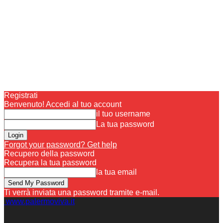
Registrati
Benvenuto! Accedi al tuo account
il tuo username
La tua password
Forgot your password? Get help
Recupero della password
Recupera la tua password
la tua email
Ti verrà inviata una password tramite e-mail.
www.palermoviva.it