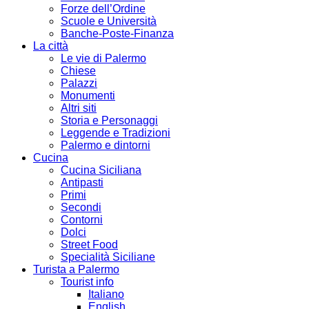
Forze dell’Ordine
Scuole e Università
Banche-Poste-Finanza
La città
Le vie di Palermo
Chiese
Palazzi
Monumenti
Altri siti
Storia e Personaggi
Leggende e Tradizioni
Palermo e dintorni
Cucina
Cucina Siciliana
Antipasti
Primi
Secondi
Contorni
Dolci
Street Food
Specialità Siciliane
Turista a Palermo
Tourist info
Italiano
English