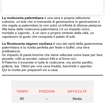
Facebook
X
WhatsApp
Telegram
La rosticceria palermitana
è una vera e propria istituzione
culinaria, un’arte che si tramanda di generazione in generazione e
che regala ai palermitani (e non solo) un’infinità di sfiziose pietanze.
Alla base della rosticceria palermitana c’è un impasto unico,
morbido e saporito., è un vero e proprio simbolo della città, un
capolavoro di gusto che conquista il palato di tutti.
La Rosticceria mignon siciliana
è uno dei vanti della gastronomia
palermitana è la ricetta perfetta per feste e buffet, una vera
prelibatezza.
Un impasto di pasta brioche che viene utilizzata come base per fare
pizzette, rollò ai wurstel, calzoni fritti e al forno ecc.
A Palermo li troverete in tutte le rosticcerie, ma anche panifici,
pollerie, bar. Ottimi per una cena fredda, banchetti o aperitivi.
Qui la ricetta per prepararli voi a casa.
TEMPO
PORZIONI
DIFFICOLTA’
90′
–
Media