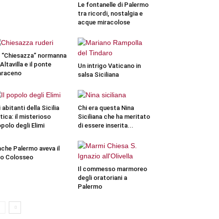
Le fontanelle di Palermo
tra ricordi, nostalgia e
acque miracolose
 “Chiesazza” normanna
 Altavilla e il ponte
Un intrigo Vaticano in
araceno
salsa Siciliana
i abitanti della Sicilia
Chi era questa Nina
tica: il misterioso
Siciliana che ha meritato
polo degli Elimi
di essere inserita...
che Palermo aveva il
o Colosseo
Il commesso marmoreo
degli oratoriani a
Palermo