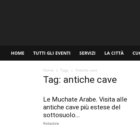
www.palermoviva.it
HOME
TUTTI GLI EVENTI
SERVIZI
LA CITTÀ
CU
Home
Tags
Antiche cave
Tag: antiche cave
Le Muchate Arabe. Visita alle
antiche cave più estese del
sottosuolo...
Redazione