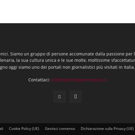
enici. Siamo un gruppo di persone accomunate dalla passione per la
llenaria, la sua cultura unica e le sue molte, moltissime sfaccettatu
gno oggi siamo uno dei portali non giornalistici più visitati in Italia
Contattaci:
postmaster@palermoviva.it
ali
Cookie Policy (UE)
Gestisci consenso
Dichiarazione sulla Privacy (UE)