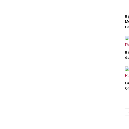
Il
Me
ro
Il
da
La
Or