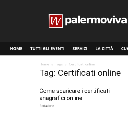
www.palermoviva.it
HOME
TUTTI GLI EVENTI
SERVIZI
LA CITTÀ
CU
Home
Tags
Certificati online
Tag: Certificati online
Come scaricare i certificati
anagrafici online
Redazione