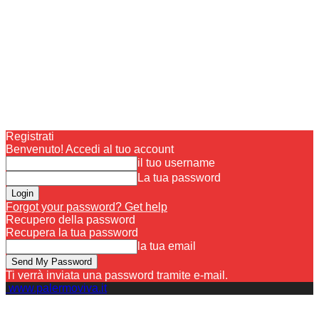
Registrati
Benvenuto! Accedi al tuo account
il tuo username
La tua password
Forgot your password? Get help
Recupero della password
Recupera la tua password
la tua email
Ti verrà inviata una password tramite e-mail.
www.palermoviva.it