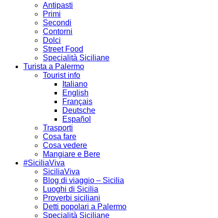
Antipasti
Primi
Secondi
Contorni
Dolci
Street Food
Specialità Siciliane
Turista a Palermo
Tourist info
Italiano
English
Français
Deutsche
Español
Trasporti
Cosa fare
Cosa vedere
Mangiare e Bere
#SiciliaViva
SiciliaViva
Blog di viaggio – Sicilia
Luoghi di Sicilia
Proverbi siciliani
Detti popolari a Palermo
Specialità Siciliane