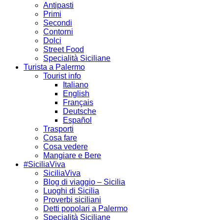
Antipasti
Primi
Secondi
Contorni
Dolci
Street Food
Specialità Siciliane
Turista a Palermo
Tourist info
Italiano
English
Français
Deutsche
Español
Trasporti
Cosa fare
Cosa vedere
Mangiare e Bere
#SiciliaViva
SiciliaViva
Blog di viaggio – Sicilia
Luoghi di Sicilia
Proverbi siciliani
Detti popolari a Palermo
Specialità Siciliane