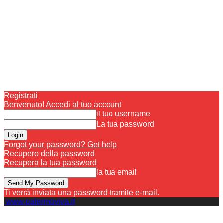
Registrati
Benvenuto! Accedi al tuo account
il tuo username
La tua password
Forgot your password? Get help
Recupero della password
Recupera la tua password
la tua email
Ti verrà inviata una password tramite e-mail.
www.palermoviva.it