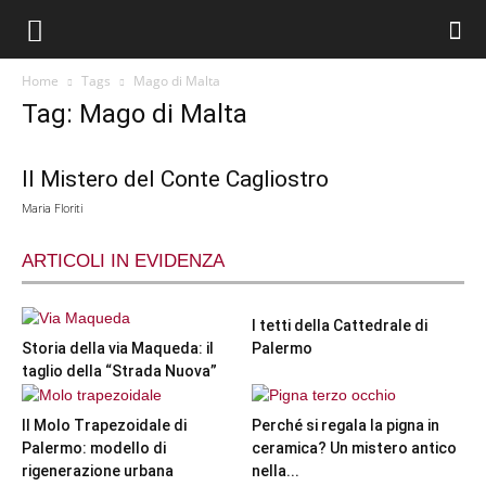
Home
Tags
Mago di Malta
Tag: Mago di Malta
Il Mistero del Conte Cagliostro
Maria Floriti
ARTICOLI IN EVIDENZA
I tetti della Cattedrale di
Storia della via Maqueda: il
Palermo
taglio della “Strada Nuova”
Il Molo Trapezoidale di
Perché si regala la pigna in
Palermo: modello di
ceramica? Un mistero antico
rigenerazione urbana
nella...