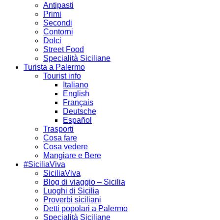
Antipasti
Primi
Secondi
Contorni
Dolci
Street Food
Specialità Siciliane
Turista a Palermo
Tourist info
Italiano
English
Français
Deutsche
Español
Trasporti
Cosa fare
Cosa vedere
Mangiare e Bere
#SiciliaViva
SiciliaViva
Blog di viaggio – Sicilia
Luoghi di Sicilia
Proverbi siciliani
Detti popolari a Palermo
Specialità Siciliane