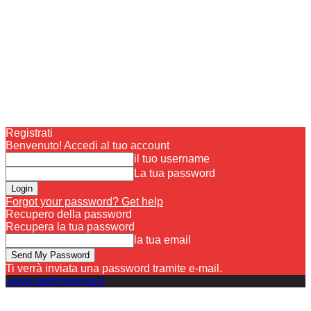
Registrati
Benvenuto! Accedi al tuo account
il tuo username
La tua password
Forgot your password? Get help
Recupero della password
Recupera la tua password
la tua email
Ti verrà inviata una password tramite e-mail.
www.palermoviva.it