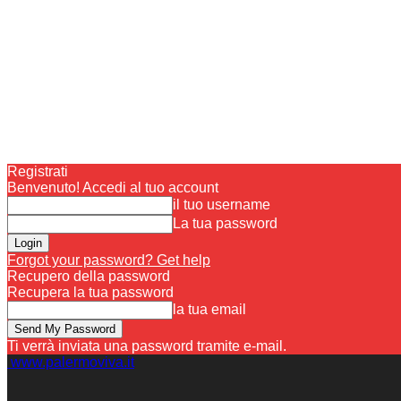
Registrati
Benvenuto! Accedi al tuo account
il tuo username
La tua password
Forgot your password? Get help
Recupero della password
Recupera la tua password
la tua email
Ti verrà inviata una password tramite e-mail.
www.palermoviva.it