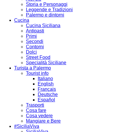
Storia e Personaggi
Leggende e Tradizioni
Palermo e dintorni
Cucina
Cucina Siciliana
Antipasti
Primi
Secondi
Contorni
Dolci
Street Food
Specialità Siciliane
Turista a Palermo
Tourist info
Italiano
English
Français
Deutsche
Español
Trasporti
Cosa fare
Cosa vedere
Mangiare e Bere
#SiciliaViva
SiciliaViva