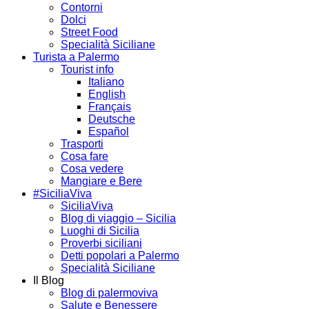
Contorni
Dolci
Street Food
Specialità Siciliane
Turista a Palermo
Tourist info
Italiano
English
Français
Deutsche
Español
Trasporti
Cosa fare
Cosa vedere
Mangiare e Bere
#SiciliaViva
SiciliaViva
Blog di viaggio – Sicilia
Luoghi di Sicilia
Proverbi siciliani
Detti popolari a Palermo
Specialità Siciliane
Il Blog
Blog di palermoviva
Salute e Benessere