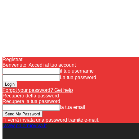
Registrati
Benvenuto! Accedi al tuo account
il tuo username
La tua password
Forgot your password? Get help
Recupero della password
Recupera la tua password
la tua email
Ti verrà inviata una password tramite e-mail.
www.palermoviva.it