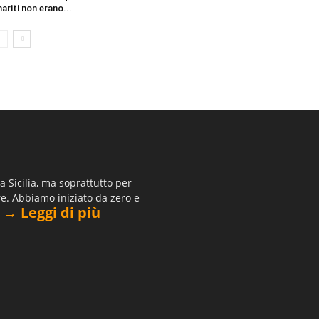
mariti non erano...
 Sicilia, ma soprattutto per
re. Abbiamo iniziato da zero e
→ Leggi di più
.