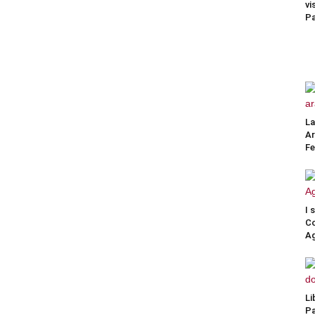
vi
P
La
Ar
Fe
I 
Co
Ag
Li
Pa