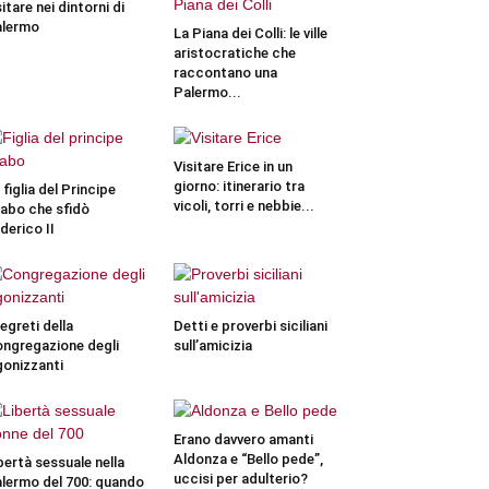
sitare nei dintorni di
alermo
La Piana dei Colli: le ville
aristocratiche che
raccontano una
Palermo...
Visitare Erice in un
giorno: itinerario tra
 figlia del Principe
vicoli, torri e nebbie...
abo che sfidò
derico II
segreti della
Detti e proverbi siciliani
ngregazione degli
sull’amicizia
onizzanti
Erano davvero amanti
Aldonza e “Bello pede”,
bertà sessuale nella
uccisi per adulterio?
lermo del 700: quando