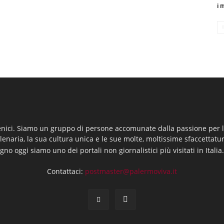
i 
enici. Siamo un gruppo di persone accomunate dalla passione per la
llenaria, la sua cultura unica e le sue molte, moltissime sfaccettatu
gno oggi siamo uno dei portali non giornalistici più visitati in Italia
Contattaci:
postmaster@palermoviva.it