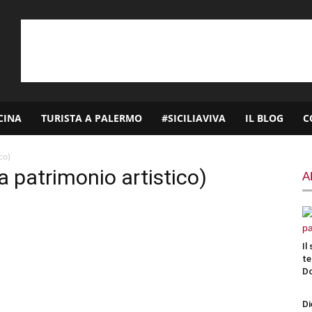
CINA
TURISTA A PALERMO
#SICILIAVIVA
IL BLOG
C
co)
a patrimonio artistico)
A
Il
te
D
Di