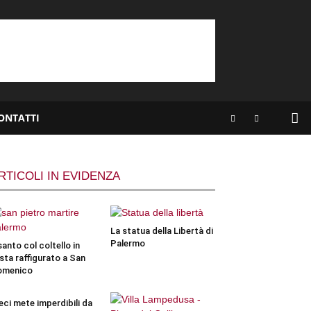
ONTATTI
RTICOLI IN EVIDENZA
La statua della Libertà di
Palermo
 santo col coltello in
sta raffigurato a San
omenico
eci mete imperdibili da