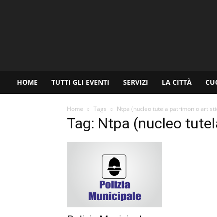
www.palermoviva.it
HOME
TUTTI GLI EVENTI
SERVIZI
LA CITTÀ
CU
Home
Tags
Ntpa (nucleo tutela patrimonio artisti
Tag: Ntpa (nucleo tutel