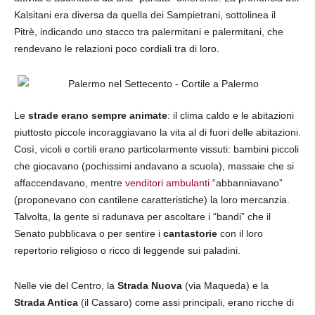
Kalsitani era diversa da quella dei Sampietrani, sottolinea il
Pitrè, indicando uno stacco tra palermitani e palermitani, che
rendevano le relazioni poco cordiali tra di loro.
Le
strade
erano sempre animate
: il clima caldo e le abitazioni
piuttosto piccole incoraggiavano la vita al di fuori delle abitazioni.
Così, vicoli e cortili erano particolarmente vissuti: bambini piccoli
che giocavano (pochissimi andavano a scuola), massaie che si
affaccendavano, mentre
venditori ambulanti
“abbanniavano”
(proponevano con cantilene caratteristiche) la loro mercanzia.
Talvolta, la gente si radunava per ascoltare i “bandi” che il
Senato pubblicava o per sentire i
cantastorie
con il loro
repertorio religioso o ricco di leggende sui paladini.
Nelle vie del Centro, la
Strada Nuova
(via Maqueda) e la
Strada Antica
(il Cassaro) come assi principali, erano ricche di