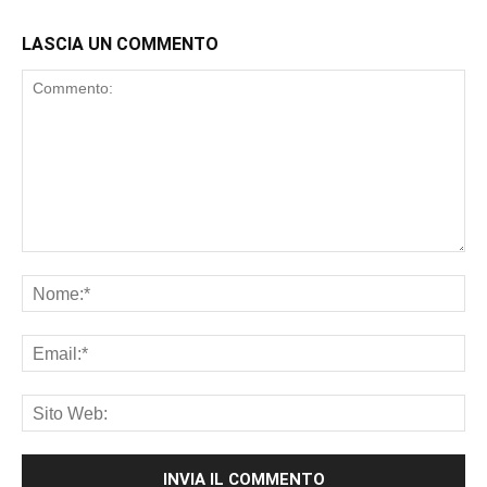
LASCIA UN COMMENTO
Commento:
No
Ema
Sit
We