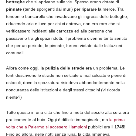
botteghe
che si aprivano sulle vie. Spesso erano dotate di
pinnate
(tende sporgenti dai muri) per riparare la merce. Tra
tendoni e bancarelle che invadevano gli ingressi delle botteghe,
riducendo aria e luce per chi vi entrava, non era raro che si
verificassero incidenti alle carrozze ed alle persone che
passavano tra gli spazi ridotti. Il problema divenne tanto sentito
che per un periodo, le pinnate, furono vietate dalle Istituzioni
comunali.
Allora come oggi, la
pulizia delle strade
era un problema. Le
fonti descrivono le strade non selciate o mal selciate e piene di
ostacoli, dove la spazzatura risiedeva abbondantemente nella
noncuranza delle istituzioni e degli stessi cittadini (vi ricorda
niente?)
Tutto questo in una città che fino a metà del secolo alla sera era
praticamente al buio. Oggi è difficile immaginarlo, ma
la prima
volta che a Palermo si accesero i lampioni
pubblici era il
1745
!
Fino ad allora, nelle notti senza luna, la città rimaneva