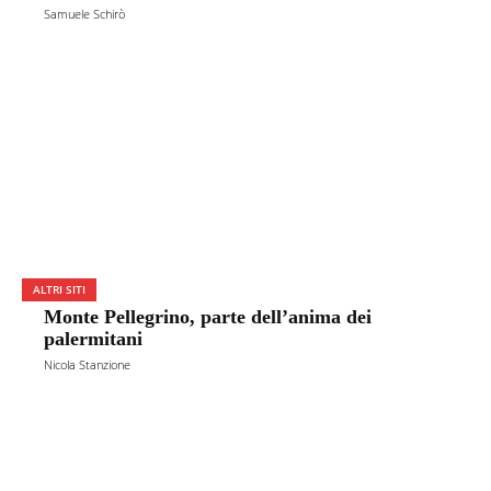
Samuele Schirò
ALTRI SITI
Monte Pellegrino, parte dell’anima dei
palermitani
Nicola Stanzione