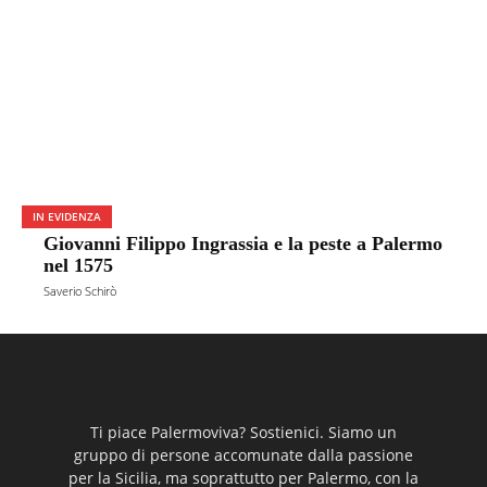
IN EVIDENZA
Giovanni Filippo Ingrassia e la peste a Palermo
nel 1575
Saverio Schirò
Ti piace Palermoviva? Sostienici. Siamo un
gruppo di persone accomunate dalla passione
per la Sicilia, ma soprattutto per Palermo, con la