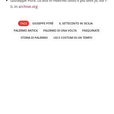
Giuseppe Pitrè,
La vita in Palermo cento e più anni fa
, vol I-
II, in
archive.org
TAGS
GIUSEPPE PITRÈ
IL SETTECENTO IN SICILIA
PALERMO ANTICA
PALERMO DI UNA VOLTA
PASQUINATE
STORIA DI PALERMO
USI E COSTUMI DI UN TEMPO