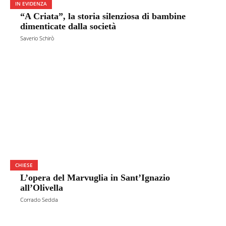
IN EVIDENZA
“A Criata”, la storia silenziosa di bambine
dimenticate dalla società
Saverio Schirò
CHIESE
L’opera del Marvuglia in Sant’Ignazio
all’Olivella
Corrado Sedda