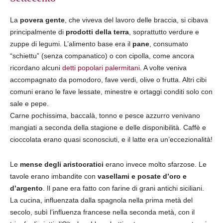
La
povera gente
, che viveva del lavoro delle braccia, si cibava
principalmente di
prodotti della terra
, soprattutto verdure e
zuppe di legumi. L’alimento base era il
pane
, consumato
“schiettu” (senza companatico) o con cipolla, come ancora
ricordano alcuni
detti popolari palermitani
. A volte veniva
accompagnato da pomodoro, fave verdi, olive o frutta. Altri cibi
comuni erano le fave lessate, minestre e ortaggi conditi solo con
sale e pepe.
Carne pochissima, baccalà, tonno e pesce azzurro venivano
mangiati a seconda della stagione e delle disponibilità. Caffè e
cioccolata erano quasi sconosciuti, e il latte era un’eccezionalità!
Le
mense degli aristocratici
erano invece molto sfarzose. Le
tavole erano imbandite con
vasellami e posate d’oro e
d’argento
. Il pane era fatto con farine di grani antichi siciliani.
La cucina, influenzata dalla spagnola nella prima metà del
secolo, subì l’influenza francese nella seconda metà, con il