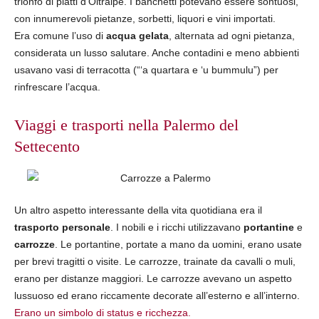
trionfo di piatti d’Oltralpe. I banchetti potevano essere sontuosi,
con innumerevoli pietanze, sorbetti, liquori e vini importati.
Era comune l’uso di
acqua gelata
, alternata ad ogni pietanza,
considerata un lusso salutare. Anche contadini e meno abbienti
usavano vasi di terracotta (“‘a quartara e ‘u bummulu”) per
rinfrescare l’acqua.
Viaggi e trasporti nella Palermo del
Settecento
Un altro aspetto interessante della vita quotidiana era il
trasporto personale
. I nobili e i ricchi utilizzavano
portantine
e
carrozze
. Le portantine, portate a mano da uomini, erano usate
per brevi tragitti o visite. Le carrozze, trainate da cavalli o muli,
erano per distanze maggiori. Le carrozze avevano un aspetto
lussuoso ed erano riccamente decorate all’esterno e all’interno.
Erano un simbolo di status e ricchezza.