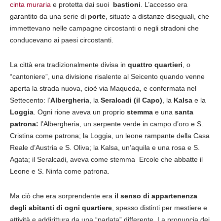
cinta muraria
e protetta dai suoi
bastioni
. L’accesso era
garantito da una serie di
porte
, situate a distanze diseguali, che
immettevano nelle campagne circostanti o negli stradoni che
conducevano ai paesi circostanti.
La città era tradizionalmente divisa in
quattro quartieri
, o
“cantoniere”, una divisione risalente al Seicento quando venne
aperta la strada nuova, cioè via Maqueda, e confermata nel
Settecento: l’
Albergheria
, la
Seralcadi (il Capo)
, la
Kalsa
e la
Loggia
. Ogni rione aveva un proprio
stemma
e una
santa
patrona:
l’Albergheria, un serpente verde in campo d’oro e S.
Cristina come patrona; la Loggia, un leone rampante della Casa
Reale d’Austria e S. Oliva; la Kalsa, un’aquila e una rosa e S.
Agata; il Seralcadi, aveva come stemma Ercole che abbatte il
Leone e S. Ninfa come patrona.
Ma ciò che era sorprendente era
il senso di appartenenza
degli abitanti di ogni quartiere
, spesso distinti per mestiere e
attività e addirittura da una “parlata” differente. La pronuncia dei