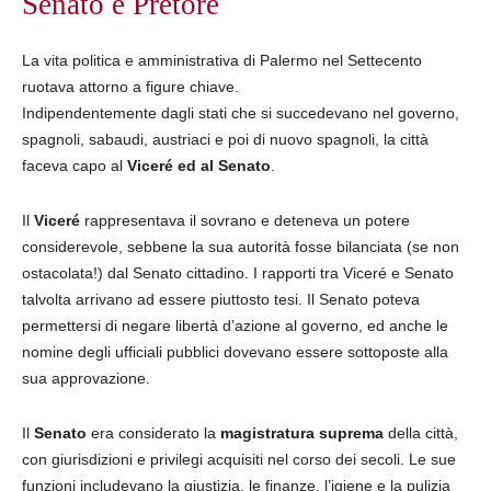
Senato e Pretore
La vita politica e amministrativa di Palermo nel Settecento
ruotava attorno a figure chiave.
Indipendentemente dagli stati che si succedevano nel governo,
spagnoli, sabaudi, austriaci e poi di nuovo spagnoli, la città
faceva capo al
Viceré ed al Senato
.
Il
Viceré
rappresentava il sovrano e deteneva un potere
considerevole, sebbene la sua autorità fosse bilanciata (se non
ostacolata!) dal Senato cittadino. I rapporti tra Viceré e Senato
talvolta arrivano ad essere piuttosto tesi. Il Senato poteva
permettersi di negare libertà d’azione al governo, ed anche le
nomine degli ufficiali pubblici dovevano essere sottoposte alla
sua approvazione.
Il
Senato
era considerato la
magistratura suprema
della città,
con giurisdizioni e privilegi acquisiti nel corso dei secoli. Le sue
funzioni includevano la giustizia, le finanze, l’igiene e la pulizia