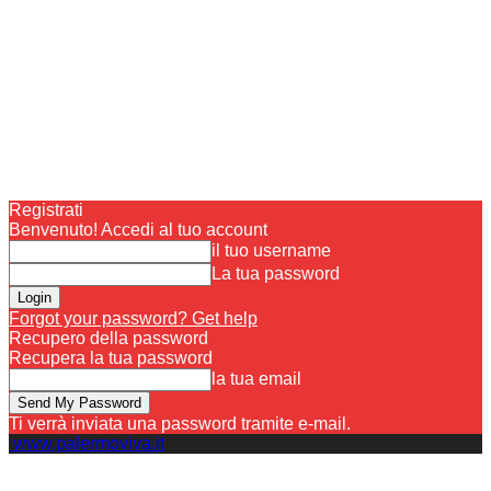
Registrati
Benvenuto! Accedi al tuo account
il tuo username
La tua password
Forgot your password? Get help
Recupero della password
Recupera la tua password
la tua email
Ti verrà inviata una password tramite e-mail.
www.palermoviva.it