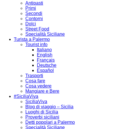
Antipasti
Primi
Secondi
Contorni
Dolci
Street Food
Specialità Siciliane
Turista a Palermo
Tourist info
Italiano
English
Français
Deutsche
Español
Trasporti
Cosa fare
Cosa vedere
Mangiare e Bere
#SiciliaViva
SiciliaViva
Blog di viaggio – Sicilia
Luoghi di Sicilia
Proverbi siciliani
Detti popolari a Palermo
Specialità Siciliane